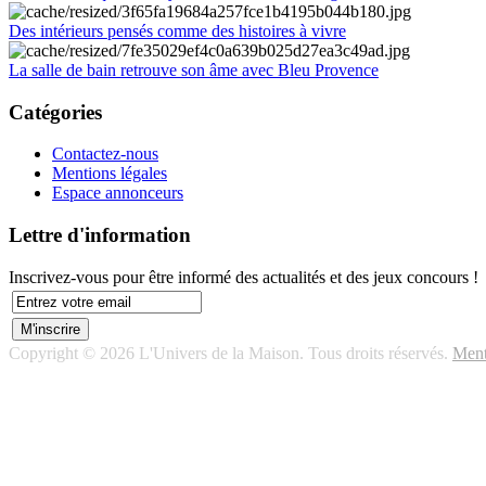
Des intérieurs pensés comme des histoires à vivre
La salle de bain retrouve son âme avec Bleu Provence
Catégories
Contactez-nous
Mentions légales
Espace annonceurs
Lettre d'information
Inscrivez-vous pour être informé des actualités et des jeux concours !
Copyright © 2026 L'Univers de la Maison. Tous droits réservés.
Ment