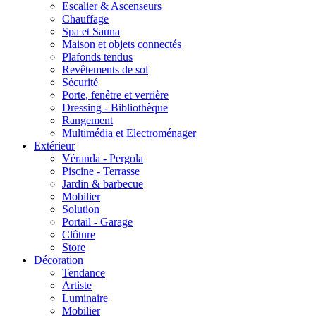
Escalier & Ascenseurs
Chauffage
Spa et Sauna
Maison et objets connectés
Plafonds tendus
Revêtements de sol
Sécurité
Porte, fenêtre et verrière
Dressing - Bibliothèque
Rangement
Multimédia et Electroménager
Extérieur
Véranda - Pergola
Piscine - Terrasse
Jardin & barbecue
Mobilier
Solution
Portail - Garage
Clôture
Store
Décoration
Tendance
Artiste
Luminaire
Mobilier