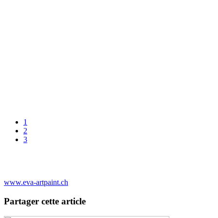
1
2
3
www.eva-artpaint.ch
Partager cette article