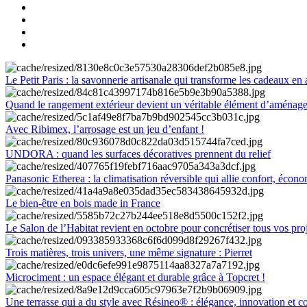
Le Petit Paris : la savonnerie artisanale qui transforme les cadeaux en 
Quand le rangement extérieur devient un véritable élément d’aménag
Avec Ribimex, l’arrosage est un jeu d’enfant !
UNDORA : quand les surfaces décoratives prennent du relief
Panasonic Etherea : la climatisation réversible qui allie confort, économ
Le bien-être en bois made in France
Le Salon de l’Habitat revient en octobre pour concrétiser tous vos pro
Trois matières, trois univers, une même signature : Pierret
Microciment : un espace élégant et durable grâce à Topcret !
Une terrasse qui a du style avec Résineo® : élégance, innovation et c