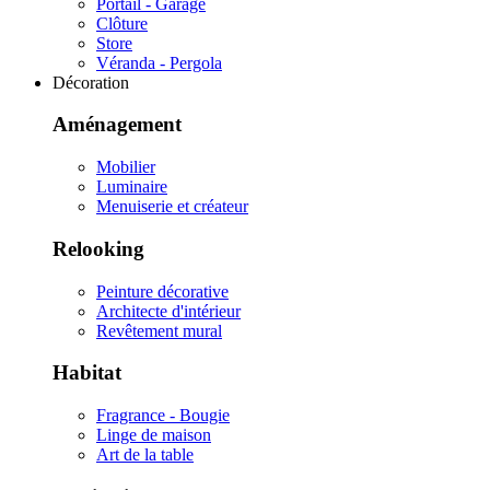
Portail - Garage
Clôture
Store
Véranda - Pergola
Décoration
Aménagement
Mobilier
Luminaire
Menuiserie et créateur
Relooking
Peinture décorative
Architecte d'intérieur
Revêtement mural
Habitat
Fragrance - Bougie
Linge de maison
Art de la table