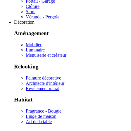
Portail - Garage
Clôture
Store
Véranda - Pergola
Décoration
Aménagement
Mobilier
Luminaire
Menuiserie et créateur
Relooking
Peinture décorative
Architecte d'intérieur
Revêtement mural
Habitat
Fragrance - Bougie
Linge de maison
Art de la table