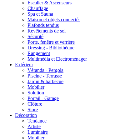
Escalier & Ascenseurs
Chauffage
Spa et Sauna
Maison et objets connectés
Plafonds tendus
Revêtements de sol
Sécurité
Porte, fenêtre et verrière
Dressing - Bibliothèque
Rangement
Multimédia et Electroménager
Extérieur
Véranda - Pergola
Piscine - Terrasse
Jardin & barbecue
Mobilier
Solution
Portail - Garage
Clôture
Store
Décoration
Tendance
Artiste
Luminaire
Mobilier