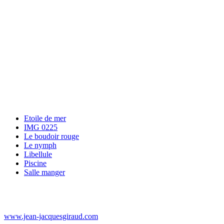
Etoile de mer
IMG 0225
Le boudoir rouge
Le nymph
Libellule
Piscine
Salle manger
www.jean-jacquesgiraud.com