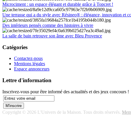
Microciment : un espace élégant et durable grâce à Topcret !
Une terrasse qui a du style avec Résineo® : élégance, innovation et c
Des intérieurs pensés comme des histoires à vivre
La salle de bain retrouve son âme avec Bleu Provence
Catégories
Contactez-nous
Mentions légales
Espace annonceurs
Lettre d'information
Inscrivez-vous pour être informé des actualités et des jeux concours !
Copyright © 2026 L'Univers de la Maison. Tous droits réservés.
Ment