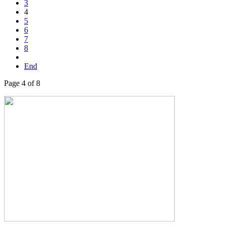
3
4
5
6
7
8
End
Page 4 of 8