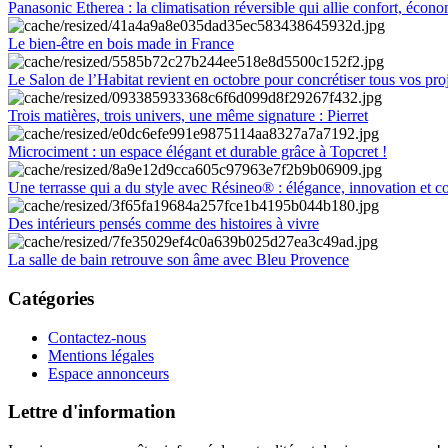
Panasonic Etherea : la climatisation réversible qui allie confort, économ
Le bien-être en bois made in France
Le Salon de l’Habitat revient en octobre pour concrétiser tous vos pro
Trois matières, trois univers, une même signature : Pierret
Microciment : un espace élégant et durable grâce à Topcret !
Une terrasse qui a du style avec Résineo® : élégance, innovation et c
Des intérieurs pensés comme des histoires à vivre
La salle de bain retrouve son âme avec Bleu Provence
Catégories
Contactez-nous
Mentions légales
Espace annonceurs
Lettre d'information