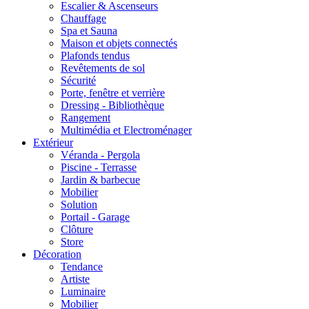
Escalier & Ascenseurs
Chauffage
Spa et Sauna
Maison et objets connectés
Plafonds tendus
Revêtements de sol
Sécurité
Porte, fenêtre et verrière
Dressing - Bibliothèque
Rangement
Multimédia et Electroménager
Extérieur
Véranda - Pergola
Piscine - Terrasse
Jardin & barbecue
Mobilier
Solution
Portail - Garage
Clôture
Store
Décoration
Tendance
Artiste
Luminaire
Mobilier