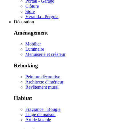
Portail - Garage
Clôture
Store
Véranda - Pergola
Décoration
Aménagement
Mobilier
Luminaire
Menuiserie et créateur
Relooking
Peinture décorative
Architecte d'intérieur
Revêtement mural
Habitat
Fragrance - Bougie
Linge de maison
Art de la table