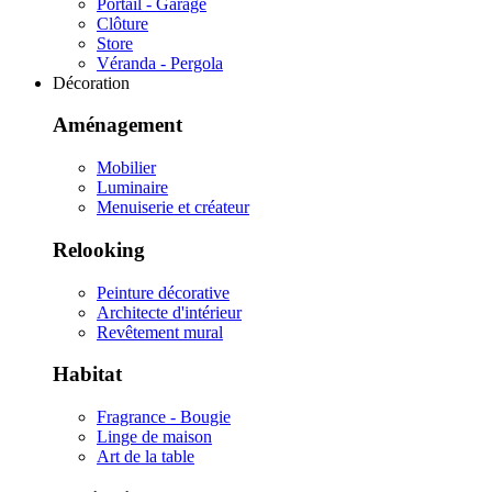
Portail - Garage
Clôture
Store
Véranda - Pergola
Décoration
Aménagement
Mobilier
Luminaire
Menuiserie et créateur
Relooking
Peinture décorative
Architecte d'intérieur
Revêtement mural
Habitat
Fragrance - Bougie
Linge de maison
Art de la table