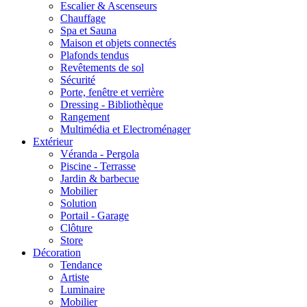
Escalier & Ascenseurs
Chauffage
Spa et Sauna
Maison et objets connectés
Plafonds tendus
Revêtements de sol
Sécurité
Porte, fenêtre et verrière
Dressing - Bibliothèque
Rangement
Multimédia et Electroménager
Extérieur
Véranda - Pergola
Piscine - Terrasse
Jardin & barbecue
Mobilier
Solution
Portail - Garage
Clôture
Store
Décoration
Tendance
Artiste
Luminaire
Mobilier