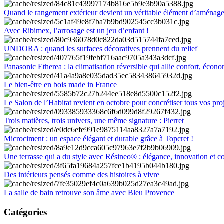
Quand le rangement extérieur devient un véritable élément d’aménag
Avec Ribimex, l’arrosage est un jeu d’enfant !
UNDORA : quand les surfaces décoratives prennent du relief
Panasonic Etherea : la climatisation réversible qui allie confort, économ
Le bien-être en bois made in France
Le Salon de l’Habitat revient en octobre pour concrétiser tous vos pro
Trois matières, trois univers, une même signature : Pierret
Microciment : un espace élégant et durable grâce à Topcret !
Une terrasse qui a du style avec Résineo® : élégance, innovation et c
Des intérieurs pensés comme des histoires à vivre
La salle de bain retrouve son âme avec Bleu Provence
Catégories