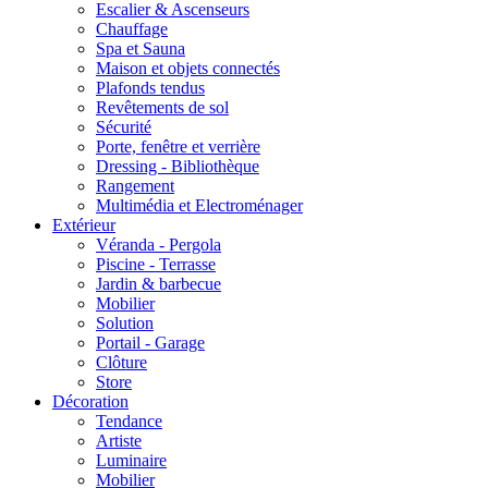
Escalier & Ascenseurs
Chauffage
Spa et Sauna
Maison et objets connectés
Plafonds tendus
Revêtements de sol
Sécurité
Porte, fenêtre et verrière
Dressing - Bibliothèque
Rangement
Multimédia et Electroménager
Extérieur
Véranda - Pergola
Piscine - Terrasse
Jardin & barbecue
Mobilier
Solution
Portail - Garage
Clôture
Store
Décoration
Tendance
Artiste
Luminaire
Mobilier