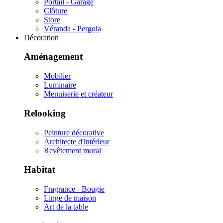
Portail - Garage
Clôture
Store
Véranda - Pergola
Décoration
Aménagement
Mobilier
Luminaire
Menuiserie et créateur
Relooking
Peinture décorative
Architecte d'intérieur
Revêtement mural
Habitat
Fragrance - Bougie
Linge de maison
Art de la table