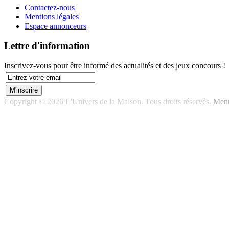
Contactez-nous
Mentions légales
Espace annonceurs
Lettre d'information
Inscrivez-vous pour être informé des actualités et des jeux concours !
Copyright © 2026 L'Univers de la Maison. Tous droits réservés.
Ment