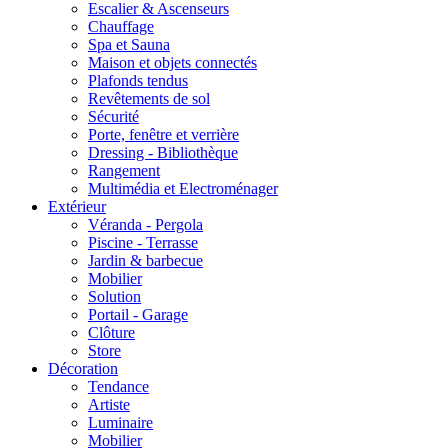
Escalier & Ascenseurs
Chauffage
Spa et Sauna
Maison et objets connectés
Plafonds tendus
Revêtements de sol
Sécurité
Porte, fenêtre et verrière
Dressing - Bibliothèque
Rangement
Multimédia et Electroménager
Extérieur
Véranda - Pergola
Piscine - Terrasse
Jardin & barbecue
Mobilier
Solution
Portail - Garage
Clôture
Store
Décoration
Tendance
Artiste
Luminaire
Mobilier