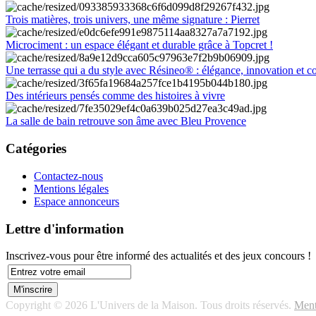
Trois matières, trois univers, une même signature : Pierret
Microciment : un espace élégant et durable grâce à Topcret !
Une terrasse qui a du style avec Résineo® : élégance, innovation et c
Des intérieurs pensés comme des histoires à vivre
La salle de bain retrouve son âme avec Bleu Provence
Catégories
Contactez-nous
Mentions légales
Espace annonceurs
Lettre d'information
Inscrivez-vous pour être informé des actualités et des jeux concours !
Copyright © 2026 L'Univers de la Maison. Tous droits réservés.
Ment