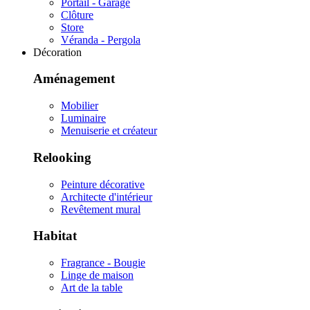
Portail - Garage
Clôture
Store
Véranda - Pergola
Décoration
Aménagement
Mobilier
Luminaire
Menuiserie et créateur
Relooking
Peinture décorative
Architecte d'intérieur
Revêtement mural
Habitat
Fragrance - Bougie
Linge de maison
Art de la table