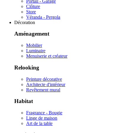
Portail - Garage
Clôture
Store
Véranda - Pergola
Décoration
Aménagement
Mobilier
Luminaire
Menuiserie et créateur
Relooking
Peinture décorative
Architecte d'intérieur
Revêtement mural
Habitat
Fragrance - Bougie
Linge de maison
Art de la table