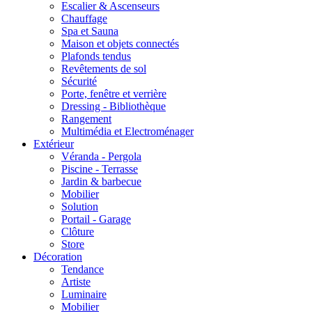
Escalier & Ascenseurs
Chauffage
Spa et Sauna
Maison et objets connectés
Plafonds tendus
Revêtements de sol
Sécurité
Porte, fenêtre et verrière
Dressing - Bibliothèque
Rangement
Multimédia et Electroménager
Extérieur
Véranda - Pergola
Piscine - Terrasse
Jardin & barbecue
Mobilier
Solution
Portail - Garage
Clôture
Store
Décoration
Tendance
Artiste
Luminaire
Mobilier