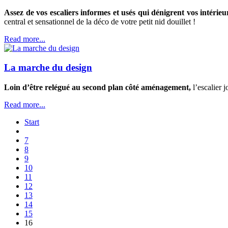
Assez de vos escaliers informes et usés qui dénigrent vos intérieu
central et sensationnel de la déco de votre petit nid douillet !
Read more...
La marche du design
Loin d’être relégué au second plan côté aménagement,
l’escalier j
Read more...
Start
7
8
9
10
11
12
13
14
15
16