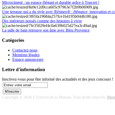
Microciment : un espace élégant et durable grâce à Topcret !
Une terrasse qui a du style avec Résineo® : élégance, innovation et c
Des intérieurs pensés comme des histoires à vivre
La salle de bain retrouve son âme avec Bleu Provence
Catégories
Contactez-nous
Mentions légales
Espace annonceurs
Lettre d'information
Inscrivez-vous pour être informé des actualités et des jeux concours !
Copyright © 2026 L'Univers de la Maison. Tous droits réservés.
Ment