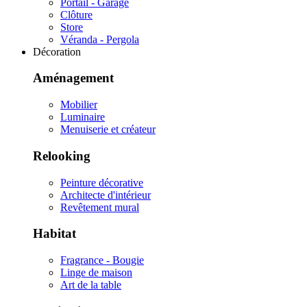
Portail - Garage
Clôture
Store
Véranda - Pergola
Décoration
Aménagement
Mobilier
Luminaire
Menuiserie et créateur
Relooking
Peinture décorative
Architecte d'intérieur
Revêtement mural
Habitat
Fragrance - Bougie
Linge de maison
Art de la table