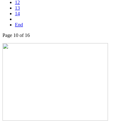
12
13
14
End
Page 10 of 16