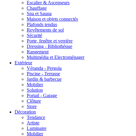
Escalier & Ascenseurs
Chauffage
Spa et Sauna
Maison et objets connectés
Plafonds tendus
Revêtements de sol
Sécurité
Porte, fenêtre et verrière
Dressing - Bibliothèque
Rangement
Multimédia et Electroménager
Extérieur
Véranda - Pergola
Piscine - Terrasse
Jardin & barbecue
Mobilier
Solution
Portail - Garage
Clôture
Store
Décoration
Tendance
Artiste
Luminaire
Mobilier