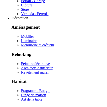
Portail - Garage
Clôture
Store
Véranda - Pergola
Décoration
Aménagement
Mobilier
Luminaire
Menuiserie et créateur
Relooking
Peinture décorative
Architecte d'intérieur
Revêtement mural
Habitat
Fragrance - Bougie
Linge de maison
Art de la table