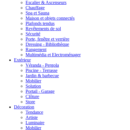
Escalier & Ascenseurs
Chauffage
Spa et Sauna
Maison et objets connectés
Plafonds tendus
Revêtements de sol
Sécurité
Porte, fenêtre et verrière
Dressing - Bibliothèque
Rangement
Multimédia et Electroménager
Extérieur
Véranda - Pergola
Piscine - Terrasse
Jardin & barbecue
Mobilier
Solution
Portail - Garage
Clôture
Store
Décoration
Tendance
Artiste
Luminaire
Mobilier