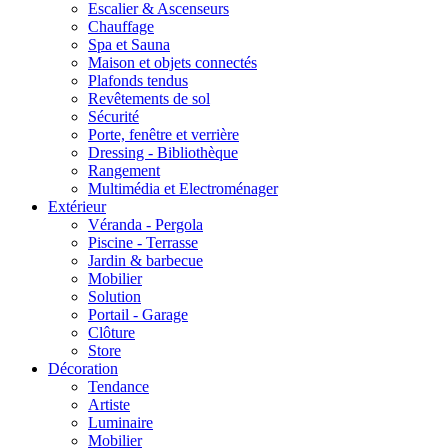
Escalier & Ascenseurs
Chauffage
Spa et Sauna
Maison et objets connectés
Plafonds tendus
Revêtements de sol
Sécurité
Porte, fenêtre et verrière
Dressing - Bibliothèque
Rangement
Multimédia et Electroménager
Extérieur
Véranda - Pergola
Piscine - Terrasse
Jardin & barbecue
Mobilier
Solution
Portail - Garage
Clôture
Store
Décoration
Tendance
Artiste
Luminaire
Mobilier