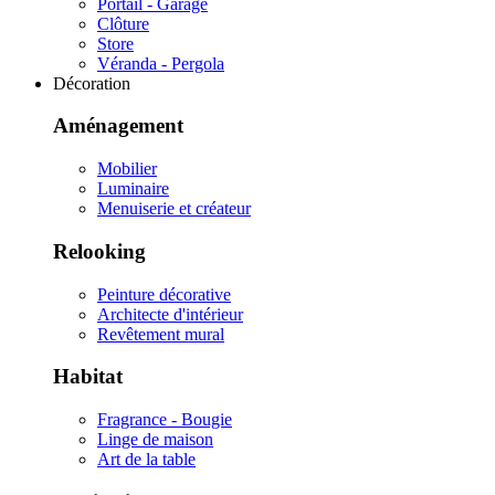
Portail - Garage
Clôture
Store
Véranda - Pergola
Décoration
Aménagement
Mobilier
Luminaire
Menuiserie et créateur
Relooking
Peinture décorative
Architecte d'intérieur
Revêtement mural
Habitat
Fragrance - Bougie
Linge de maison
Art de la table