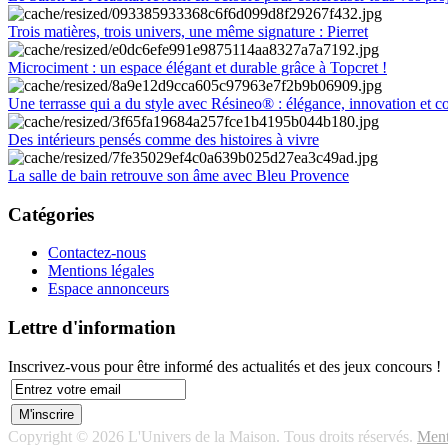
Trois matières, trois univers, une même signature : Pierret
Microciment : un espace élégant et durable grâce à Topcret !
Une terrasse qui a du style avec Résineo® : élégance, innovation et c
Des intérieurs pensés comme des histoires à vivre
La salle de bain retrouve son âme avec Bleu Provence
Catégories
Contactez-nous
Mentions légales
Espace annonceurs
Lettre d'information
Inscrivez-vous pour être informé des actualités et des jeux concours !
Copyright © 2026 L'Univers de la Maison. Tous droits réservés.
Ment