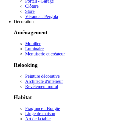
Portail - Garage
Clôture
Store
Véranda - Pergola
Décoration
Aménagement
Mobilier
Luminaire
Menuiserie et créateur
Relooking
Peinture décorative
Architecte d'intérieur
Revêtement mural
Habitat
Fragrance - Bougie
Linge de maison
Art de la table