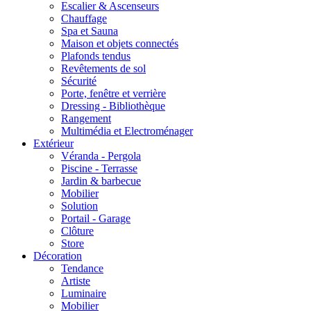
Escalier & Ascenseurs
Chauffage
Spa et Sauna
Maison et objets connectés
Plafonds tendus
Revêtements de sol
Sécurité
Porte, fenêtre et verrière
Dressing - Bibliothèque
Rangement
Multimédia et Electroménager
Extérieur
Véranda - Pergola
Piscine - Terrasse
Jardin & barbecue
Mobilier
Solution
Portail - Garage
Clôture
Store
Décoration
Tendance
Artiste
Luminaire
Mobilier