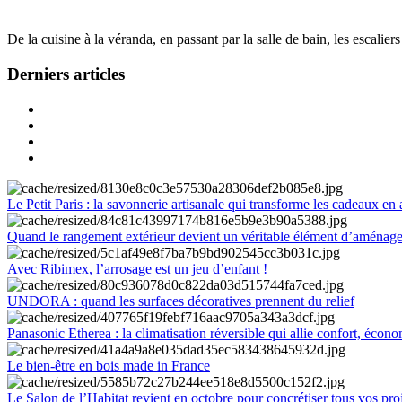
De la cuisine à la véranda, en passant par la salle de bain, les escalier
Derniers articles
Le Petit Paris : la savonnerie artisanale qui transforme les cadeaux en 
Quand le rangement extérieur devient un véritable élément d’aménag
Avec Ribimex, l’arrosage est un jeu d’enfant !
UNDORA : quand les surfaces décoratives prennent du relief
Panasonic Etherea : la climatisation réversible qui allie confort, économ
Le bien-être en bois made in France
Le Salon de l’Habitat revient en octobre pour concrétiser tous vos pro