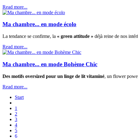
Read more...
Ma chambre... en mode écolo
La tendance se confirme, la
« green attitude »
déjà reine de nos intér
Read more...
Ma chambre... en mode Bohème Chic
Des motifs oversized pour un linge de lit vitaminé
, un flower power 
Read more...
Start
1
2
3
4
5
6