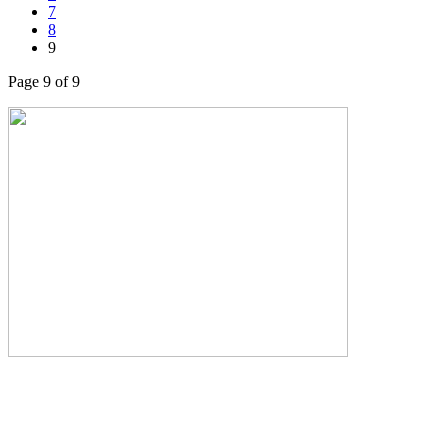
7
8
9
Page 9 of 9