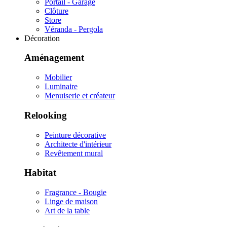
Portail - Garage
Clôture
Store
Véranda - Pergola
Décoration
Aménagement
Mobilier
Luminaire
Menuiserie et créateur
Relooking
Peinture décorative
Architecte d'intérieur
Revêtement mural
Habitat
Fragrance - Bougie
Linge de maison
Art de la table