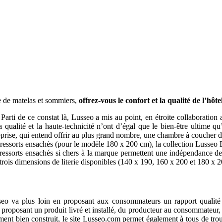
e de matelas et sommiers,
offrez-vous le confort et la qualité de l’hôte
Parti de ce constat là, Lusseo a mis au point, en étroite collaboration
a qualité et la haute-technicité n’ont d’égal que le bien-être ultime q
eprise, qui entend offrir au plus grand nombre, une chambre à coucher 
0 ressorts ensachés (pour le modèle 180 x 200 cm), la collection Luss
 ressorts ensachés si chers à la marque permettent une indépendance d
rois dimensions de literie disponibles (140 x 190, 160 x 200 et 180 x 20
eo va plus loin en proposant aux consommateurs un rapport qualité
proposant un produit livré et installé, du producteur au consommateur, 
ement bien construit, le site Lusseo.com permet également à tous de trou