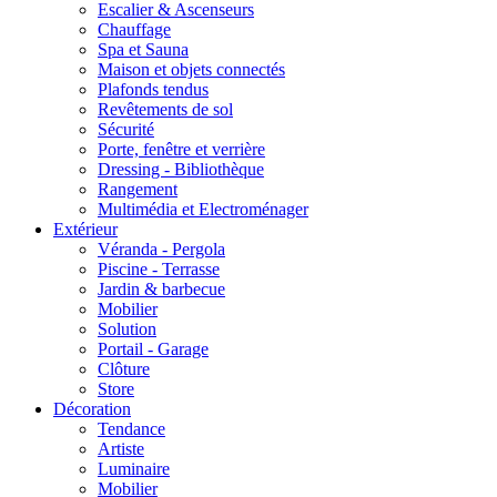
Escalier & Ascenseurs
Chauffage
Spa et Sauna
Maison et objets connectés
Plafonds tendus
Revêtements de sol
Sécurité
Porte, fenêtre et verrière
Dressing - Bibliothèque
Rangement
Multimédia et Electroménager
Extérieur
Véranda - Pergola
Piscine - Terrasse
Jardin & barbecue
Mobilier
Solution
Portail - Garage
Clôture
Store
Décoration
Tendance
Artiste
Luminaire
Mobilier