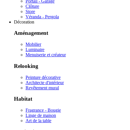
Portail - Garage
Clôture
Store
Véranda - Pergola
Décoration
Aménagement
Mobilier
Luminaire
Menuiserie et créateur
Relooking
Peinture décorative
Architecte d'intérieur
Revêtement mural
Habitat
Fragrance - Bougie
Linge de maison
Art de la table