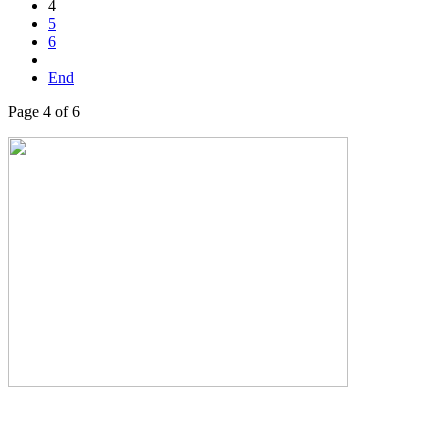
4
5
6
End
Page 4 of 6