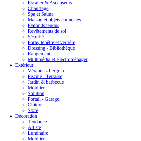
Escalier & Ascenseurs
Chauffage
Spa et Sauna
Maison et objets connectés
Plafonds tendus
Revêtements de sol
Sécurité
Porte, fenêtre et verrière
Dressing - Bibliothèque
Rangement
Multimédia et Electroménager
Extérieur
Véranda - Pergola
Piscine - Terrasse
Jardin & barbecue
Mobilier
Solution
Portail - Garage
Clôture
Store
Décoration
Tendance
Artiste
Luminaire
Mobilier