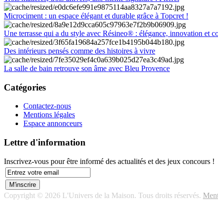
Microciment : un espace élégant et durable grâce à Topcret !
Une terrasse qui a du style avec Résineo® : élégance, innovation et c
Des intérieurs pensés comme des histoires à vivre
La salle de bain retrouve son âme avec Bleu Provence
Catégories
Contactez-nous
Mentions légales
Espace annonceurs
Lettre d'information
Inscrivez-vous pour être informé des actualités et des jeux concours !
Copyright © 2026 L'Univers de la Maison. Tous droits réservés.
Ment