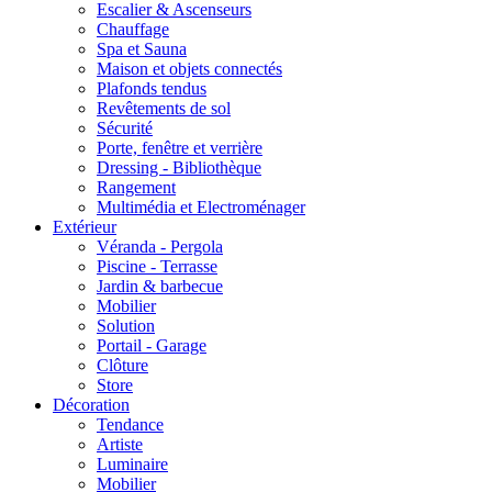
Escalier & Ascenseurs
Chauffage
Spa et Sauna
Maison et objets connectés
Plafonds tendus
Revêtements de sol
Sécurité
Porte, fenêtre et verrière
Dressing - Bibliothèque
Rangement
Multimédia et Electroménager
Extérieur
Véranda - Pergola
Piscine - Terrasse
Jardin & barbecue
Mobilier
Solution
Portail - Garage
Clôture
Store
Décoration
Tendance
Artiste
Luminaire
Mobilier