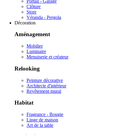
Portail - Garage
Clôture
Store
Véranda - Pergola
Décoration
Aménagement
Mobilier
Luminaire
Menuiserie et créateur
Relooking
Peinture décorative
Architecte d'intérieur
Revêtement mural
Habitat
Fragrance - Bougie
Linge de maison
Art de la table