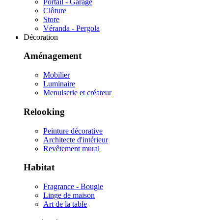
Portail - Garage
Clôture
Store
Véranda - Pergola
Décoration
Aménagement
Mobilier
Luminaire
Menuiserie et créateur
Relooking
Peinture décorative
Architecte d'intérieur
Revêtement mural
Habitat
Fragrance - Bougie
Linge de maison
Art de la table