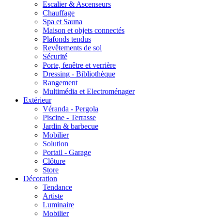
Escalier & Ascenseurs
Chauffage
Spa et Sauna
Maison et objets connectés
Plafonds tendus
Revêtements de sol
Sécurité
Porte, fenêtre et verrière
Dressing - Bibliothèque
Rangement
Multimédia et Electroménager
Extérieur
Véranda - Pergola
Piscine - Terrasse
Jardin & barbecue
Mobilier
Solution
Portail - Garage
Clôture
Store
Décoration
Tendance
Artiste
Luminaire
Mobilier