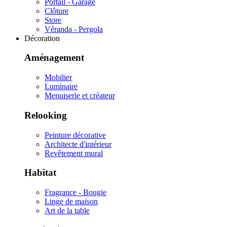
Portail - Garage
Clôture
Store
Véranda - Pergola
Décoration
Aménagement
Mobilier
Luminaire
Menuiserie et créateur
Relooking
Peinture décorative
Architecte d'intérieur
Revêtement mural
Habitat
Fragrance - Bougie
Linge de maison
Art de la table