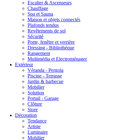
Escalier & Ascenseurs
Chauffage
Spa et Sauna
Maison et objets connectés
Plafonds tendus
Revêtements de sol
Sécurité
Porte, fenêtre et verrière
Dressing - Bibliothèque
Rangement
Multimédia et Electroménager
Extérieur
Véranda - Pergola
Piscine - Terrasse
Jardin & barbecue
Mobilier
Solution
Portail - Garage
Clôture
Store
Décoration
Tendance
Artiste
Luminaire
Mobilier