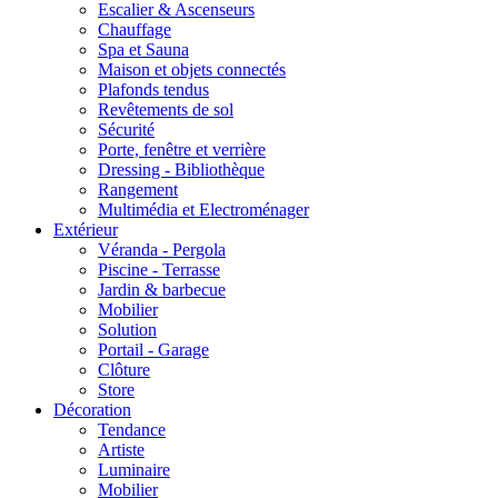
Escalier & Ascenseurs
Chauffage
Spa et Sauna
Maison et objets connectés
Plafonds tendus
Revêtements de sol
Sécurité
Porte, fenêtre et verrière
Dressing - Bibliothèque
Rangement
Multimédia et Electroménager
Extérieur
Véranda - Pergola
Piscine - Terrasse
Jardin & barbecue
Mobilier
Solution
Portail - Garage
Clôture
Store
Décoration
Tendance
Artiste
Luminaire
Mobilier