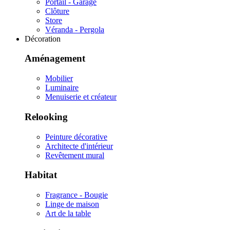
Portail - Garage
Clôture
Store
Véranda - Pergola
Décoration
Aménagement
Mobilier
Luminaire
Menuiserie et créateur
Relooking
Peinture décorative
Architecte d'intérieur
Revêtement mural
Habitat
Fragrance - Bougie
Linge de maison
Art de la table