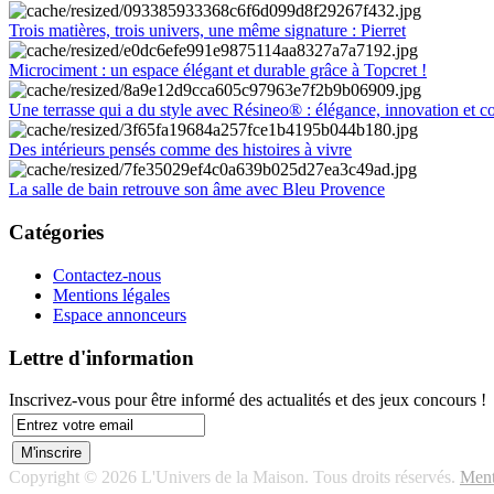
Trois matières, trois univers, une même signature : Pierret
Microciment : un espace élégant et durable grâce à Topcret !
Une terrasse qui a du style avec Résineo® : élégance, innovation et c
Des intérieurs pensés comme des histoires à vivre
La salle de bain retrouve son âme avec Bleu Provence
Catégories
Contactez-nous
Mentions légales
Espace annonceurs
Lettre d'information
Inscrivez-vous pour être informé des actualités et des jeux concours !
Copyright © 2026 L'Univers de la Maison. Tous droits réservés.
Ment