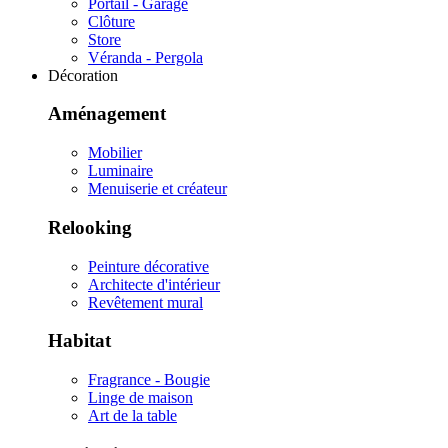
Portail - Garage
Clôture
Store
Véranda - Pergola
Décoration
Aménagement
Mobilier
Luminaire
Menuiserie et créateur
Relooking
Peinture décorative
Architecte d'intérieur
Revêtement mural
Habitat
Fragrance - Bougie
Linge de maison
Art de la table