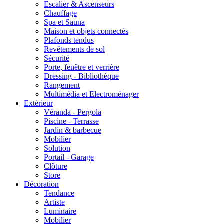
Escalier & Ascenseurs
Chauffage
Spa et Sauna
Maison et objets connectés
Plafonds tendus
Revêtements de sol
Sécurité
Porte, fenêtre et verrière
Dressing - Bibliothèque
Rangement
Multimédia et Electroménager
Extérieur
Véranda - Pergola
Piscine - Terrasse
Jardin & barbecue
Mobilier
Solution
Portail - Garage
Clôture
Store
Décoration
Tendance
Artiste
Luminaire
Mobilier