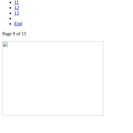
11
12
13
End
Page 9 of 15