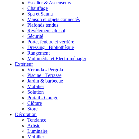
Escalier & Ascenseurs
Chauffage
Spa et Sauna
Maison et objets connectés
Plafonds tendus
Revêtements de sol
Sécurité
Porte, fenêtre et verrière
Dressing - Bibliothèque
Rangement
Multimédia et Electroménager
Extérieur
Véranda - Pergola
Piscine - Terrasse
Jardin & barbecue
Mobilier
Solution
Portail - Garage
Clôture
Store
Décoration
Tendance
Artiste
Luminaire
Mobilier