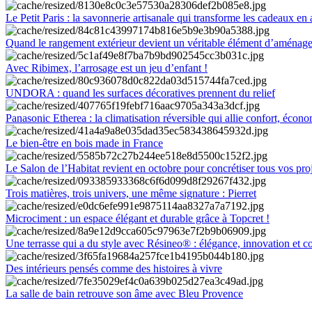
Le Petit Paris : la savonnerie artisanale qui transforme les cadeaux en 
Quand le rangement extérieur devient un véritable élément d’aménag
Avec Ribimex, l’arrosage est un jeu d’enfant !
UNDORA : quand les surfaces décoratives prennent du relief
Panasonic Etherea : la climatisation réversible qui allie confort, économ
Le bien-être en bois made in France
Le Salon de l’Habitat revient en octobre pour concrétiser tous vos pro
Trois matières, trois univers, une même signature : Pierret
Microciment : un espace élégant et durable grâce à Topcret !
Une terrasse qui a du style avec Résineo® : élégance, innovation et c
Des intérieurs pensés comme des histoires à vivre
La salle de bain retrouve son âme avec Bleu Provence