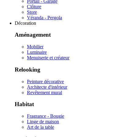
Portail - Garage
Clôture
Store
Véranda - Pergola
Décoration
Aménagement
Mobilier
Luminaire
Menuiserie et créateur
Relooking
Peinture décorative
Architecte d'intérieur
Revêtement mural
Habitat
Fragrance - Bougie
Linge de maison
Art de la table