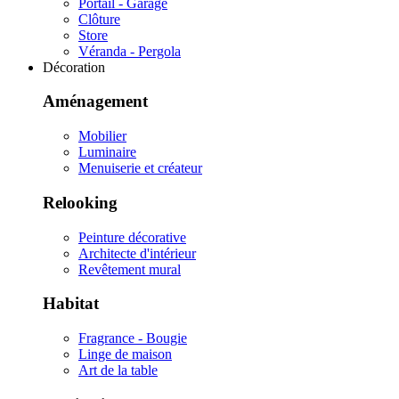
Portail - Garage
Clôture
Store
Véranda - Pergola
Décoration
Aménagement
Mobilier
Luminaire
Menuiserie et créateur
Relooking
Peinture décorative
Architecte d'intérieur
Revêtement mural
Habitat
Fragrance - Bougie
Linge de maison
Art de la table