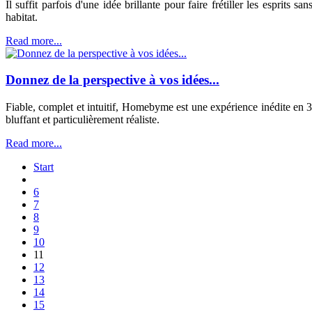
Il suffit parfois d'une idée brillante pour faire frétiller les espri
habitat.
Read more...
Donnez de la perspective à vos idées...
Fiable, complet et intuitif, Homebyme est une expérience inédite en 
bluffant et particulièrement réaliste.
Read more...
Start
6
7
8
9
10
11
12
13
14
15