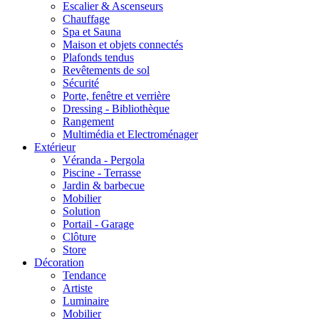
Escalier & Ascenseurs
Chauffage
Spa et Sauna
Maison et objets connectés
Plafonds tendus
Revêtements de sol
Sécurité
Porte, fenêtre et verrière
Dressing - Bibliothèque
Rangement
Multimédia et Electroménager
Extérieur
Véranda - Pergola
Piscine - Terrasse
Jardin & barbecue
Mobilier
Solution
Portail - Garage
Clôture
Store
Décoration
Tendance
Artiste
Luminaire
Mobilier