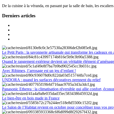
De la cuisine à la véranda, en passant par la salle de bain, les escalier
Derniers articles
Le Petit Paris : la savonnerie artisanale qui transforme les cadeaux en 
Quand le rangement extérieur devient un véritable élément d’aménag
Avec Ribimex, l’arrosage est un jeu d’enfant !
UNDORA : quand les surfaces décoratives prennent du relief
Panasonic Etherea : la climatisation réversible qui allie confort, économ
Le bien-être en bois made in France
Le Salon de l’Habitat revient en octobre pour concrétiser tous vos pro