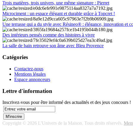
Trois matières, trois univers, une même signature : Pierret
Microciment : un espace élégant et durable grâce à Topcret !
Une terrasse qui a du style avec Résineo® : élégance, innovation et c
Des intérieurs pensés comme des histoires à vivre
La salle de bain retrouve son âme avec Bleu Provence
Catégories
Contactez-nous
Mentions légales
Espace annonceurs
Lettre d'information
Inscrivez-vous pour être informé des actualités et des jeux concours !
Copyright © 2026 L'Univers de la Maison. Tous droits réservés.
Ment