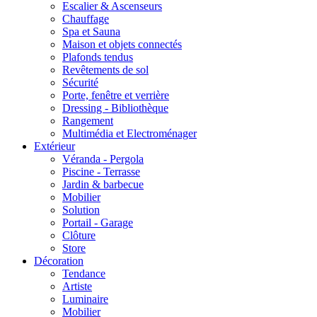
Escalier & Ascenseurs
Chauffage
Spa et Sauna
Maison et objets connectés
Plafonds tendus
Revêtements de sol
Sécurité
Porte, fenêtre et verrière
Dressing - Bibliothèque
Rangement
Multimédia et Electroménager
Extérieur
Véranda - Pergola
Piscine - Terrasse
Jardin & barbecue
Mobilier
Solution
Portail - Garage
Clôture
Store
Décoration
Tendance
Artiste
Luminaire
Mobilier