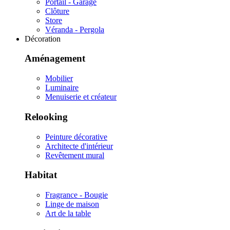
Portail - Garage
Clôture
Store
Véranda - Pergola
Décoration
Aménagement
Mobilier
Luminaire
Menuiserie et créateur
Relooking
Peinture décorative
Architecte d'intérieur
Revêtement mural
Habitat
Fragrance - Bougie
Linge de maison
Art de la table