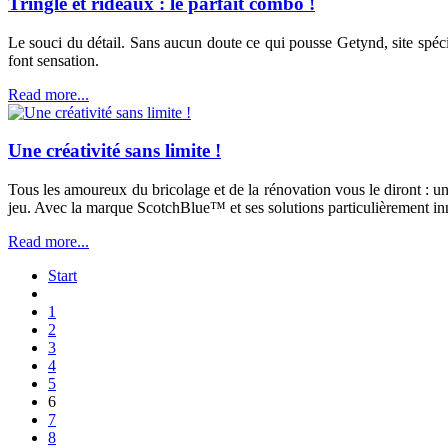
Tringle et rideaux : le parfait combo !
Le souci du détail. Sans aucun doute ce qui pousse Getynd, site spéc
font sensation.
Read more...
Une créativité sans limite !
Tous les amoureux du bricolage et de la rénovation vous le diront : un
jeu. Avec la marque ScotchBlue™ et ses solutions particulièrement inno
Read more...
Start
1
2
3
4
5
6
7
8