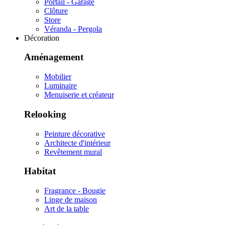
Portail - Garage
Clôture
Store
Véranda - Pergola
Décoration
Aménagement
Mobilier
Luminaire
Menuiserie et créateur
Relooking
Peinture décorative
Architecte d'intérieur
Revêtement mural
Habitat
Fragrance - Bougie
Linge de maison
Art de la table