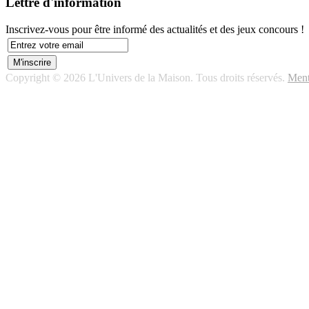
Lettre d'information
Inscrivez-vous pour être informé des actualités et des jeux concours !
Copyright © 2026 L'Univers de la Maison. Tous droits réservés.
Ment