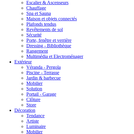
Escalier & Ascenseurs
Chauffage
Spa et Sauna
Maison et objets connectés
Plafonds tendus
Revêtements de sol
Sécurité
Porte, fenêtre et verrière
Dressing - Bibliothèque
Rangement
Multimédia et Electroménager
Extérieur
Véranda - Pergola
Piscine - Terrasse
Jardin & barbecue
Mobilier
Solution
Portail - Garage
Clôture
Store
Décoration
Tendance
Artiste
Luminaire
Mobilier