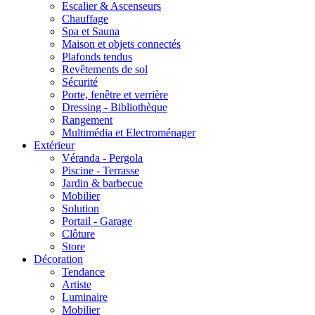
Escalier & Ascenseurs
Chauffage
Spa et Sauna
Maison et objets connectés
Plafonds tendus
Revêtements de sol
Sécurité
Porte, fenêtre et verrière
Dressing - Bibliothèque
Rangement
Multimédia et Electroménager
Extérieur
Véranda - Pergola
Piscine - Terrasse
Jardin & barbecue
Mobilier
Solution
Portail - Garage
Clôture
Store
Décoration
Tendance
Artiste
Luminaire
Mobilier