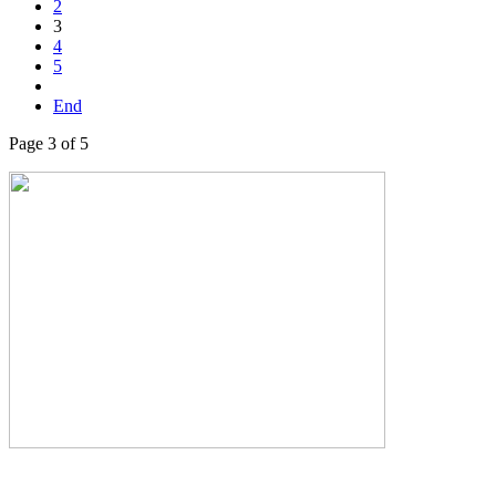
2
3
4
5
End
Page 3 of 5