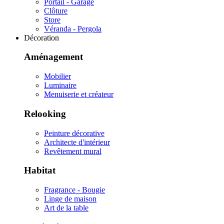
Portail - Garage
Clôture
Store
Véranda - Pergola
Décoration
Aménagement
Mobilier
Luminaire
Menuiserie et créateur
Relooking
Peinture décorative
Architecte d'intérieur
Revêtement mural
Habitat
Fragrance - Bougie
Linge de maison
Art de la table