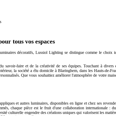
s
pour tous vos espaces
luminaires décoratifs, Lussiol Lighting se distingue comme le choix i
 savoir-faire et de la créativité de ses équipes. Touchant à divers d
 d'intérieur, la société a élu domicile à Blaringhem, dans les Hauts-de-
 personnalisés. Que vous souhaitiez améliorer l'atmosphère de votre maiso
liques et autres luminaires, disponibles en ligne et chez ses revende
és, chaque pièce est le fruit d'une collaboration internationale : d
ersité culturelle engendre des créations uniques qui valorisent les matièr