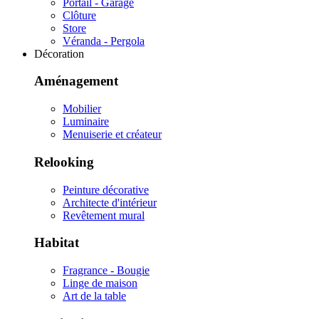
Portail - Garage
Clôture
Store
Véranda - Pergola
Décoration
Aménagement
Mobilier
Luminaire
Menuiserie et créateur
Relooking
Peinture décorative
Architecte d'intérieur
Revêtement mural
Habitat
Fragrance - Bougie
Linge de maison
Art de la table