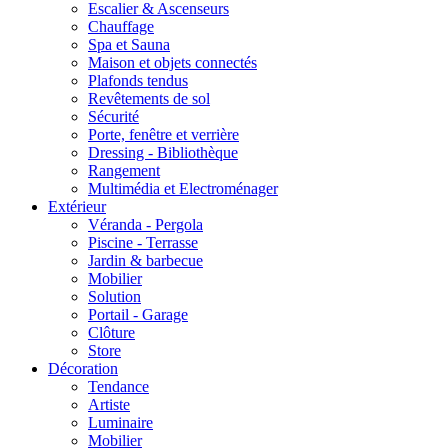
Escalier & Ascenseurs
Chauffage
Spa et Sauna
Maison et objets connectés
Plafonds tendus
Revêtements de sol
Sécurité
Porte, fenêtre et verrière
Dressing - Bibliothèque
Rangement
Multimédia et Electroménager
Extérieur
Véranda - Pergola
Piscine - Terrasse
Jardin & barbecue
Mobilier
Solution
Portail - Garage
Clôture
Store
Décoration
Tendance
Artiste
Luminaire
Mobilier