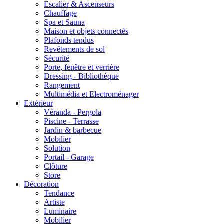
Escalier & Ascenseurs
Chauffage
Spa et Sauna
Maison et objets connectés
Plafonds tendus
Revêtements de sol
Sécurité
Porte, fenêtre et verrière
Dressing - Bibliothèque
Rangement
Multimédia et Electroménager
Extérieur
Véranda - Pergola
Piscine - Terrasse
Jardin & barbecue
Mobilier
Solution
Portail - Garage
Clôture
Store
Décoration
Tendance
Artiste
Luminaire
Mobilier