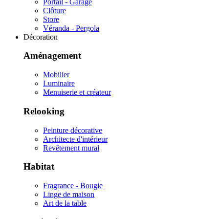
Portail - Garage
Clôture
Store
Véranda - Pergola
Décoration
Aménagement
Mobilier
Luminaire
Menuiserie et créateur
Relooking
Peinture décorative
Architecte d'intérieur
Revêtement mural
Habitat
Fragrance - Bougie
Linge de maison
Art de la table