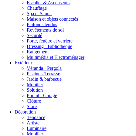
Escalier & Ascenseurs
Chauffage
Spa et Sauna
Maison et objets connectés
Plafonds tendus
Revêtements de sol
Sécurité
Porte, fenêtre et verrière
Dressing - Bibliothèque
Rangement
Multimédia et Electroménager
Extérieur
Véranda - Pergola
Piscine - Terrasse
Jardin & barbecue
Mobilier
Solution
Portail - Garage
Clôture
Store
Décoration
Tendance
Artiste
Luminaire
Mobilier