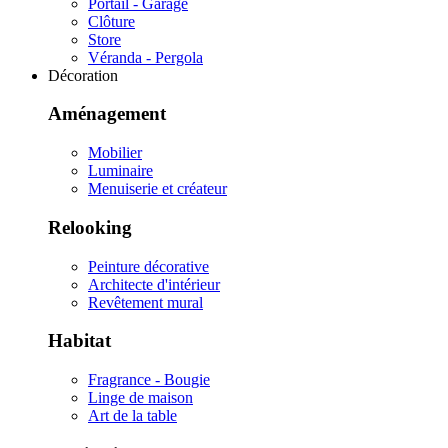
Portail - Garage
Clôture
Store
Véranda - Pergola
Décoration
Aménagement
Mobilier
Luminaire
Menuiserie et créateur
Relooking
Peinture décorative
Architecte d'intérieur
Revêtement mural
Habitat
Fragrance - Bougie
Linge de maison
Art de la table