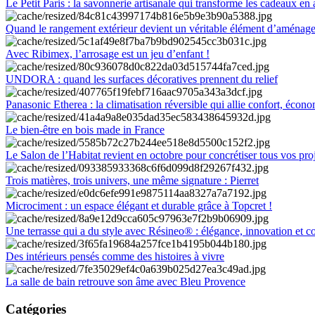
Le Petit Paris : la savonnerie artisanale qui transforme les cadeaux en 
Quand le rangement extérieur devient un véritable élément d’aménag
Avec Ribimex, l’arrosage est un jeu d’enfant !
UNDORA : quand les surfaces décoratives prennent du relief
Panasonic Etherea : la climatisation réversible qui allie confort, économ
Le bien-être en bois made in France
Le Salon de l’Habitat revient en octobre pour concrétiser tous vos pro
Trois matières, trois univers, une même signature : Pierret
Microciment : un espace élégant et durable grâce à Topcret !
Une terrasse qui a du style avec Résineo® : élégance, innovation et c
Des intérieurs pensés comme des histoires à vivre
La salle de bain retrouve son âme avec Bleu Provence
Catégories