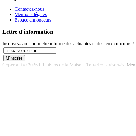
Contactez-nous
Mentions légales
Espace annonceurs
Lettre d'information
Inscrivez-vous pour être informé des actualités et des jeux concours !
Copyright © 2026 L'Univers de la Maison. Tous droits réservés.
Ment