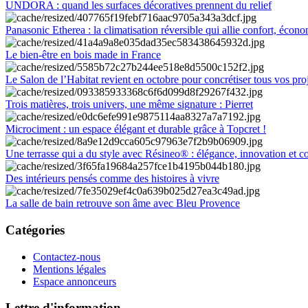
UNDORA : quand les surfaces décoratives prennent du relief
Panasonic Etherea : la climatisation réversible qui allie confort, économ
Le bien-être en bois made in France
Le Salon de l’Habitat revient en octobre pour concrétiser tous vos pro
Trois matières, trois univers, une même signature : Pierret
Microciment : un espace élégant et durable grâce à Topcret !
Une terrasse qui a du style avec Résineo® : élégance, innovation et c
Des intérieurs pensés comme des histoires à vivre
La salle de bain retrouve son âme avec Bleu Provence
Catégories
Contactez-nous
Mentions légales
Espace annonceurs
Lettre d'information