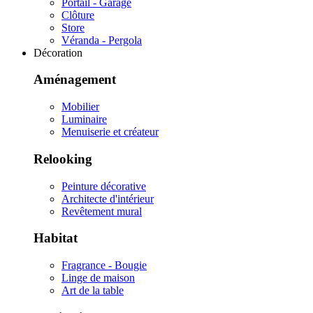
Portail - Garage
Clôture
Store
Véranda - Pergola
Décoration
Aménagement
Mobilier
Luminaire
Menuiserie et créateur
Relooking
Peinture décorative
Architecte d'intérieur
Revêtement mural
Habitat
Fragrance - Bougie
Linge de maison
Art de la table