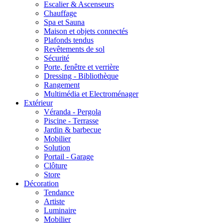
Escalier & Ascenseurs
Chauffage
Spa et Sauna
Maison et objets connectés
Plafonds tendus
Revêtements de sol
Sécurité
Porte, fenêtre et verrière
Dressing - Bibliothèque
Rangement
Multimédia et Electroménager
Extérieur
Véranda - Pergola
Piscine - Terrasse
Jardin & barbecue
Mobilier
Solution
Portail - Garage
Clôture
Store
Décoration
Tendance
Artiste
Luminaire
Mobilier