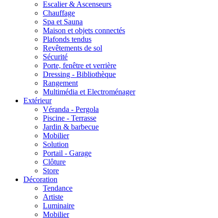
Escalier & Ascenseurs
Chauffage
Spa et Sauna
Maison et objets connectés
Plafonds tendus
Revêtements de sol
Sécurité
Porte, fenêtre et verrière
Dressing - Bibliothèque
Rangement
Multimédia et Electroménager
Extérieur
Véranda - Pergola
Piscine - Terrasse
Jardin & barbecue
Mobilier
Solution
Portail - Garage
Clôture
Store
Décoration
Tendance
Artiste
Luminaire
Mobilier