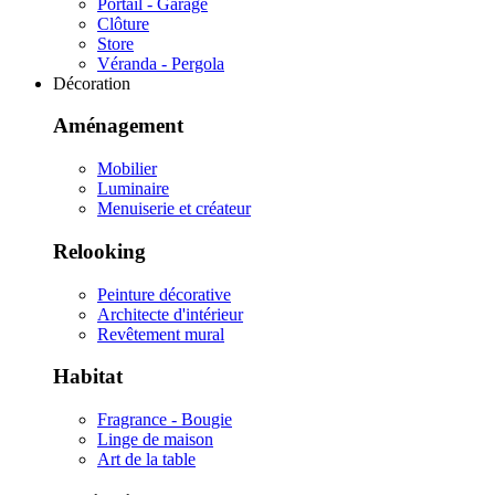
Portail - Garage
Clôture
Store
Véranda - Pergola
Décoration
Aménagement
Mobilier
Luminaire
Menuiserie et créateur
Relooking
Peinture décorative
Architecte d'intérieur
Revêtement mural
Habitat
Fragrance - Bougie
Linge de maison
Art de la table