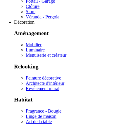
Portail - Garage
Clôture
Store
Véranda - Pergola
Décoration
Aménagement
Mobilier
Luminaire
Menuiserie et créateur
Relooking
Peinture décorative
Architecte d'intérieur
Revêtement mural
Habitat
Fragrance - Bougie
Linge de maison
Art de la table