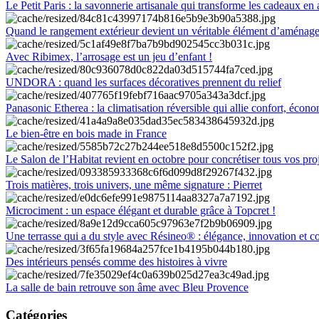
Le Petit Paris : la savonnerie artisanale qui transforme les cadeaux en 
Quand le rangement extérieur devient un véritable élément d’aménag
Avec Ribimex, l’arrosage est un jeu d’enfant !
UNDORA : quand les surfaces décoratives prennent du relief
Panasonic Etherea : la climatisation réversible qui allie confort, économ
Le bien-être en bois made in France
Le Salon de l’Habitat revient en octobre pour concrétiser tous vos pro
Trois matières, trois univers, une même signature : Pierret
Microciment : un espace élégant et durable grâce à Topcret !
Une terrasse qui a du style avec Résineo® : élégance, innovation et c
Des intérieurs pensés comme des histoires à vivre
La salle de bain retrouve son âme avec Bleu Provence
Catégories