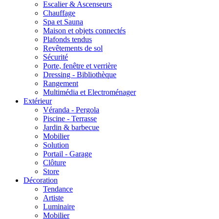
Escalier & Ascenseurs
Chauffage
Spa et Sauna
Maison et objets connectés
Plafonds tendus
Revêtements de sol
Sécurité
Porte, fenêtre et verrière
Dressing - Bibliothèque
Rangement
Multimédia et Electroménager
Extérieur
Véranda - Pergola
Piscine - Terrasse
Jardin & barbecue
Mobilier
Solution
Portail - Garage
Clôture
Store
Décoration
Tendance
Artiste
Luminaire
Mobilier