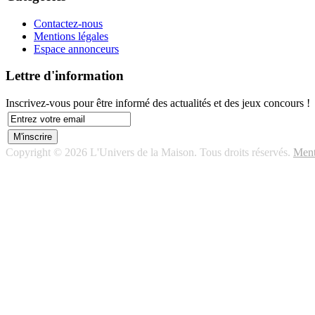
Contactez-nous
Mentions légales
Espace annonceurs
Lettre d'information
Inscrivez-vous pour être informé des actualités et des jeux concours !
Copyright © 2026 L'Univers de la Maison. Tous droits réservés.
Ment