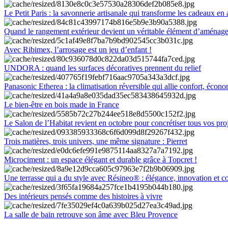
Le Petit Paris : la savonnerie artisanale qui transforme les cadeaux en 
Quand le rangement extérieur devient un véritable élément d’aménag
Avec Ribimex, l’arrosage est un jeu d’enfant !
UNDORA : quand les surfaces décoratives prennent du relief
Panasonic Etherea : la climatisation réversible qui allie confort, économ
Le bien-être en bois made in France
Le Salon de l’Habitat revient en octobre pour concrétiser tous vos pro
Trois matières, trois univers, une même signature : Pierret
Microciment : un espace élégant et durable grâce à Topcret !
Une terrasse qui a du style avec Résineo® : élégance, innovation et c
Des intérieurs pensés comme des histoires à vivre
La salle de bain retrouve son âme avec Bleu Provence