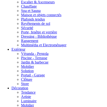
Escalier & Ascenseurs
Chauffage
Spa et Sauna
Maison et objets connectés
Plafonds tendus
Revêtements de sol
Sécurité
Porte, fenêtre et verrière
Dressing - Bibliothèque
Rangement
Multimédia et Electroménager
Extérieur
Véranda - Pergola
Piscine - Terrasse
Jardin & barbecue
Mobilier
Solution
Portail - Garage
Clôture
Store
Décoration
Tendance
Artiste
Luminaire
Mobilier