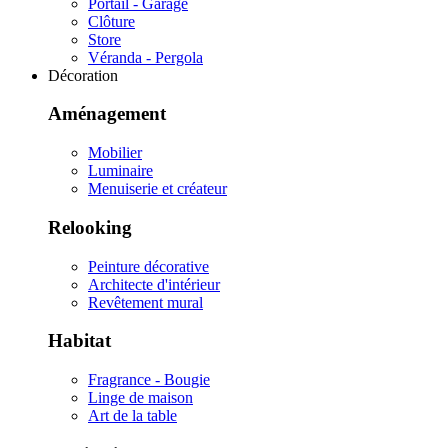
Portail - Garage
Clôture
Store
Véranda - Pergola
Décoration
Aménagement
Mobilier
Luminaire
Menuiserie et créateur
Relooking
Peinture décorative
Architecte d'intérieur
Revêtement mural
Habitat
Fragrance - Bougie
Linge de maison
Art de la table