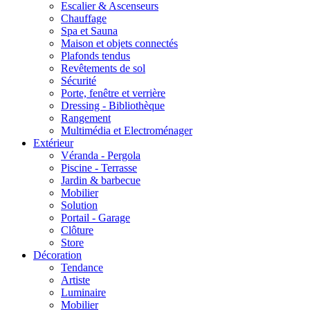
Escalier & Ascenseurs
Chauffage
Spa et Sauna
Maison et objets connectés
Plafonds tendus
Revêtements de sol
Sécurité
Porte, fenêtre et verrière
Dressing - Bibliothèque
Rangement
Multimédia et Electroménager
Extérieur
Véranda - Pergola
Piscine - Terrasse
Jardin & barbecue
Mobilier
Solution
Portail - Garage
Clôture
Store
Décoration
Tendance
Artiste
Luminaire
Mobilier