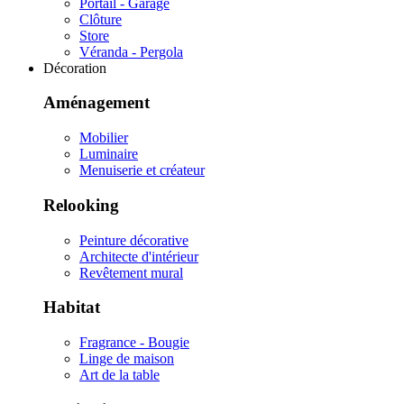
Portail - Garage
Clôture
Store
Véranda - Pergola
Décoration
Aménagement
Mobilier
Luminaire
Menuiserie et créateur
Relooking
Peinture décorative
Architecte d'intérieur
Revêtement mural
Habitat
Fragrance - Bougie
Linge de maison
Art de la table