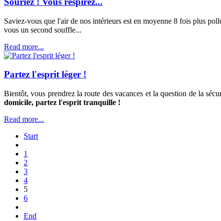
Souriez ! Vous respirez...
Saviez-vous que l'air de nos intérieurs est en moyenne 8 fois plus poll
vous un second souffle...
Read more...
Partez l'esprit léger !
Bientôt, vous prendrez la route des vacances et la question de la sécur
domicile, partez l'esprit tranquille !
Read more...
Start
1
2
3
4
5
6
End