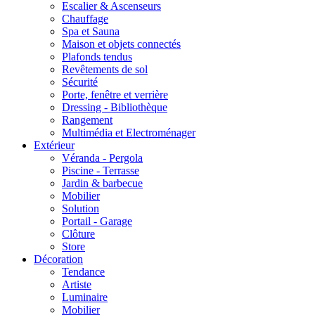
Escalier & Ascenseurs
Chauffage
Spa et Sauna
Maison et objets connectés
Plafonds tendus
Revêtements de sol
Sécurité
Porte, fenêtre et verrière
Dressing - Bibliothèque
Rangement
Multimédia et Electroménager
Extérieur
Véranda - Pergola
Piscine - Terrasse
Jardin & barbecue
Mobilier
Solution
Portail - Garage
Clôture
Store
Décoration
Tendance
Artiste
Luminaire
Mobilier