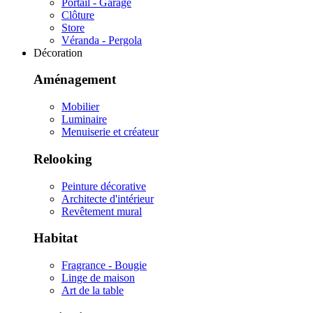
Portail - Garage
Clôture
Store
Véranda - Pergola
Décoration
Aménagement
Mobilier
Luminaire
Menuiserie et créateur
Relooking
Peinture décorative
Architecte d'intérieur
Revêtement mural
Habitat
Fragrance - Bougie
Linge de maison
Art de la table