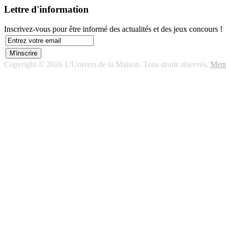
Lettre d'information
Inscrivez-vous pour être informé des actualités et des jeux concours !
Copyright © 2026 L'Univers de la Maison. Tous droits réservés.
Ment