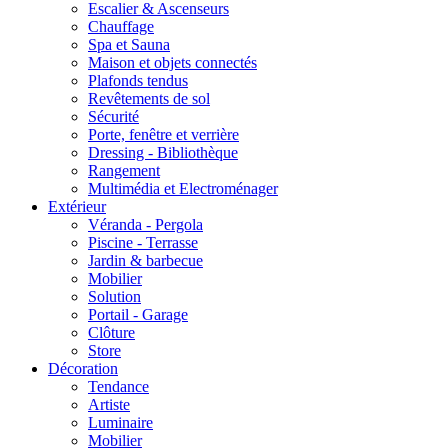
Escalier & Ascenseurs
Chauffage
Spa et Sauna
Maison et objets connectés
Plafonds tendus
Revêtements de sol
Sécurité
Porte, fenêtre et verrière
Dressing - Bibliothèque
Rangement
Multimédia et Electroménager
Extérieur
Véranda - Pergola
Piscine - Terrasse
Jardin & barbecue
Mobilier
Solution
Portail - Garage
Clôture
Store
Décoration
Tendance
Artiste
Luminaire
Mobilier