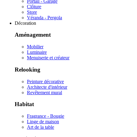
Portail - Garage
Clôture
Store
Véranda - Pergola
Décoration
Aménagement
Mobilier
Luminaire
Menuiserie et créateur
Relooking
Peinture décorative
Architecte d'intérieur
Revêtement mural
Habitat
Fragrance - Bougie
Linge de maison
Art de la table