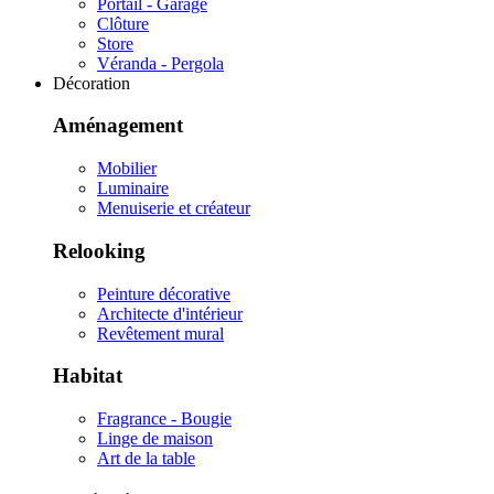
Portail - Garage
Clôture
Store
Véranda - Pergola
Décoration
Aménagement
Mobilier
Luminaire
Menuiserie et créateur
Relooking
Peinture décorative
Architecte d'intérieur
Revêtement mural
Habitat
Fragrance - Bougie
Linge de maison
Art de la table