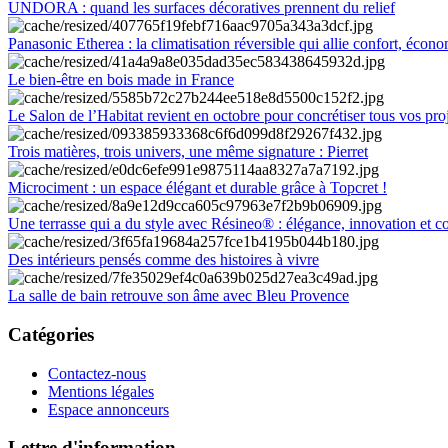
UNDORA : quand les surfaces décoratives prennent du relief
Panasonic Etherea : la climatisation réversible qui allie confort, économ
Le bien-être en bois made in France
Le Salon de l’Habitat revient en octobre pour concrétiser tous vos pro
Trois matières, trois univers, une même signature : Pierret
Microciment : un espace élégant et durable grâce à Topcret !
Une terrasse qui a du style avec Résineo® : élégance, innovation et c
Des intérieurs pensés comme des histoires à vivre
La salle de bain retrouve son âme avec Bleu Provence
Catégories
Contactez-nous
Mentions légales
Espace annonceurs
Lettre d'information