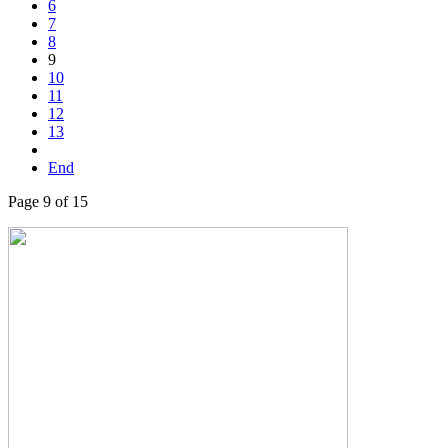
6
7
8
9
10
11
12
13
End
Page 9 of 15