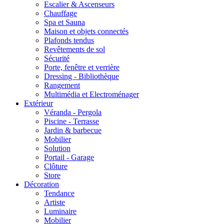
Escalier & Ascenseurs
Chauffage
Spa et Sauna
Maison et objets connectés
Plafonds tendus
Revêtements de sol
Sécurité
Porte, fenêtre et verrière
Dressing - Bibliothèque
Rangement
Multimédia et Electroménager
Extérieur
Véranda - Pergola
Piscine - Terrasse
Jardin & barbecue
Mobilier
Solution
Portail - Garage
Clôture
Store
Décoration
Tendance
Artiste
Luminaire
Mobilier