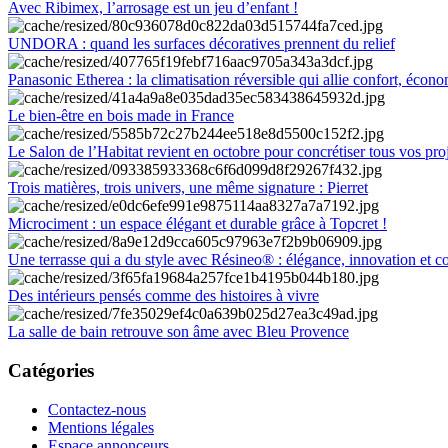
Avec Ribimex, l’arrosage est un jeu d’enfant !
UNDORA : quand les surfaces décoratives prennent du relief
Panasonic Etherea : la climatisation réversible qui allie confort, économ
Le bien-être en bois made in France
Le Salon de l’Habitat revient en octobre pour concrétiser tous vos pro
Trois matières, trois univers, une même signature : Pierret
Microciment : un espace élégant et durable grâce à Topcret !
Une terrasse qui a du style avec Résineo® : élégance, innovation et c
Des intérieurs pensés comme des histoires à vivre
La salle de bain retrouve son âme avec Bleu Provence
Catégories
Contactez-nous
Mentions légales
Espace annonceurs