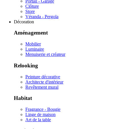
Portail - Garage
Clôture
Store
Véranda - Pergola
Décoration
Aménagement
Mobilier
Luminaire
Menuiserie et créateur
Relooking
Peinture décorative
Architecte d'intérieur
Revêtement mural
Habitat
Fragrance - Bougie
Linge de maison
Art de la table