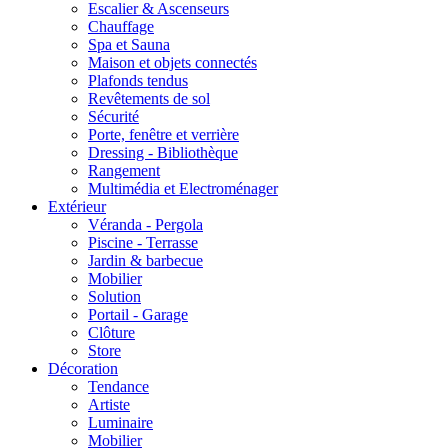
Escalier & Ascenseurs
Chauffage
Spa et Sauna
Maison et objets connectés
Plafonds tendus
Revêtements de sol
Sécurité
Porte, fenêtre et verrière
Dressing - Bibliothèque
Rangement
Multimédia et Electroménager
Extérieur
Véranda - Pergola
Piscine - Terrasse
Jardin & barbecue
Mobilier
Solution
Portail - Garage
Clôture
Store
Décoration
Tendance
Artiste
Luminaire
Mobilier