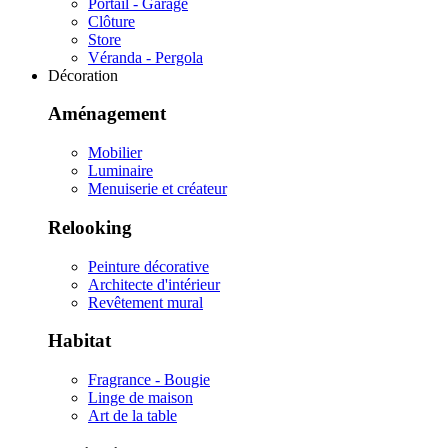
Portail - Garage
Clôture
Store
Véranda - Pergola
Décoration
Aménagement
Mobilier
Luminaire
Menuiserie et créateur
Relooking
Peinture décorative
Architecte d'intérieur
Revêtement mural
Habitat
Fragrance - Bougie
Linge de maison
Art de la table