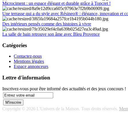
Microciment : un espace élégant et durable grâce à Topcret !
Une terrasse qui a du style avec Résineo® : élégance, innovation et c
Des intérieurs pensés comme des histoires à vivre
La salle de bain retrouve son âme avec Bleu Provence
Catégories
Contactez-nous
Mentions légales
Espace annonceurs
Lettre d'information
Inscrivez-vous pour être informé des actualités et des jeux concours !
Copyright © 2026 L'Univers de la Maison. Tous droits réservés.
Ment