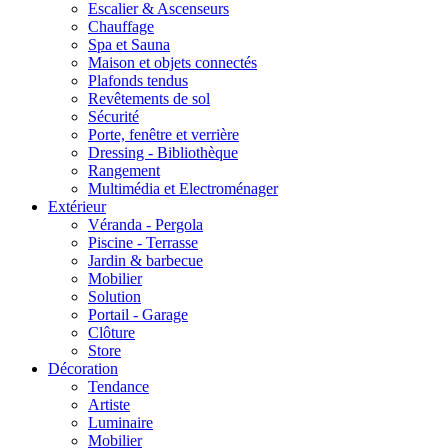
Escalier & Ascenseurs
Chauffage
Spa et Sauna
Maison et objets connectés
Plafonds tendus
Revêtements de sol
Sécurité
Porte, fenêtre et verrière
Dressing - Bibliothèque
Rangement
Multimédia et Electroménager
Extérieur
Véranda - Pergola
Piscine - Terrasse
Jardin & barbecue
Mobilier
Solution
Portail - Garage
Clôture
Store
Décoration
Tendance
Artiste
Luminaire
Mobilier