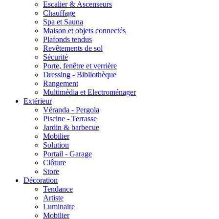
Escalier & Ascenseurs
Chauffage
Spa et Sauna
Maison et objets connectés
Plafonds tendus
Revêtements de sol
Sécurité
Porte, fenêtre et verrière
Dressing - Bibliothèque
Rangement
Multimédia et Electroménager
Extérieur
Véranda - Pergola
Piscine - Terrasse
Jardin & barbecue
Mobilier
Solution
Portail - Garage
Clôture
Store
Décoration
Tendance
Artiste
Luminaire
Mobilier