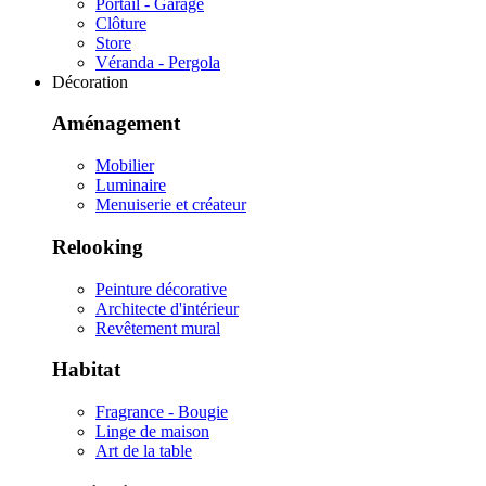
Portail - Garage
Clôture
Store
Véranda - Pergola
Décoration
Aménagement
Mobilier
Luminaire
Menuiserie et créateur
Relooking
Peinture décorative
Architecte d'intérieur
Revêtement mural
Habitat
Fragrance - Bougie
Linge de maison
Art de la table