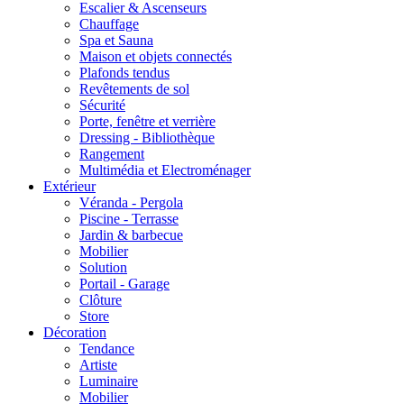
Escalier & Ascenseurs
Chauffage
Spa et Sauna
Maison et objets connectés
Plafonds tendus
Revêtements de sol
Sécurité
Porte, fenêtre et verrière
Dressing - Bibliothèque
Rangement
Multimédia et Electroménager
Extérieur
Véranda - Pergola
Piscine - Terrasse
Jardin & barbecue
Mobilier
Solution
Portail - Garage
Clôture
Store
Décoration
Tendance
Artiste
Luminaire
Mobilier