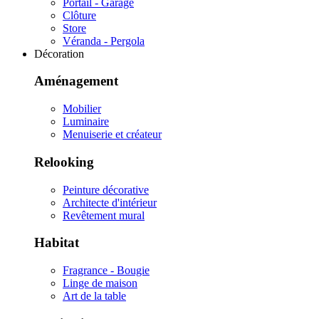
Portail - Garage
Clôture
Store
Véranda - Pergola
Décoration
Aménagement
Mobilier
Luminaire
Menuiserie et créateur
Relooking
Peinture décorative
Architecte d'intérieur
Revêtement mural
Habitat
Fragrance - Bougie
Linge de maison
Art de la table