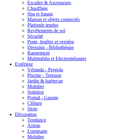
Escalier & Ascenseurs
Chauffage
Spa et Sauna
Maison et objets connectés
Plafonds tendus
Revêtements de sol
Sécurité
Porte, fenêtre et verrière
Dressing - Bibliothèque
Rangement
Multimédia et Electroménager
Extérieur
Véranda - Pergola
Piscine - Terrasse
Jardin & barbecue
Mobilier
Solution
Portail - Garage
Clôture
Store
Décoration
Tendance
Artiste
Luminaire
Mobilier