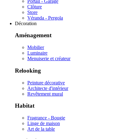
Portail - Garage
Clôture
Store
Véranda - Pergola
Décoration
Aménagement
Mobilier
Luminaire
Menuiserie et créateur
Relooking
Peinture décorative
Architecte d'intérieur
Revêtement mural
Habitat
Fragrance - Bougie
Linge de maison
Art de la table