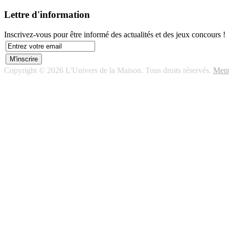
Lettre d'information
Inscrivez-vous pour être informé des actualités et des jeux concours !
Copyright © 2026 L'Univers de la Maison. Tous droits réservés.
Ment