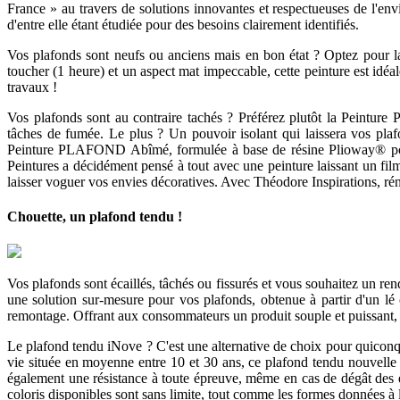
France » au travers de solutions innovantes et respectueuses de l'en
d'entre elle étant étudiée pour des besoins clairement identifiés.
Vos plafonds sont neufs ou anciens mais en bon état ? Optez pour 
toucher (1 heure) et un aspect mat impeccable, cette peinture est idé
travaux !
Vos plafonds sont au contraire tachés ? Préférez plutôt la Peinture 
tâches de fumée. Le plus ? Un pouvoir isolant qui laissera vos plaf
Peinture PLAFOND Abîmé, formulée à base de résine Plioway® pour as
Peintures a décidément pensé à tout avec une peinture laissant un film 
laisser voguer vos envies décoratives. Avec Théodore Inspirations, rén
Chouette, un plafond tendu !
Vos plafonds sont écaillés, tâchés ou fissurés et vous souhaitez un r
une solution sur-mesure pour vos plafonds, obtenue à partir d'un lé
remontage. Offrant aux consommateurs un produit souple et puissant, 
Le plafond tendu iNove ? C'est une alternative de choix pour quiconque
vie située en moyenne entre 10 et 30 ans, ce plafond tendu nouvelle 
également une résistance à toute épreuve, même en cas de dégât de
coloris disponibles sont sans limite, tout comme les formes données à l