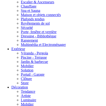
Escalier & Ascenseurs
Chauffage
Spa et Sauna
Maison et objets connectés
Plafonds tendus
Revêtements de sol
Sécurité
Porte, fenêtre et verrière
Dressing - Bibliothèque
Rangement
Multimédia et Electroménager
Extérieur
Véranda - Pergola
Piscine - Terrasse
Jardin & barbecue
Mobilier
Solution
Portail - Garage
Clôture
Store
Décoration
Tendance
Artiste
Luminaire
Mobilier