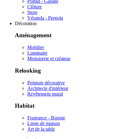
Portail - Garage
Clôture
Store
Véranda - Pergola
Décoration
Aménagement
Mobilier
Luminaire
Menuiserie et créateur
Relooking
Peinture décorative
Architecte d'intérieur
Revêtement mural
Habitat
Fragrance - Bougie
Linge de maison
Art de la table