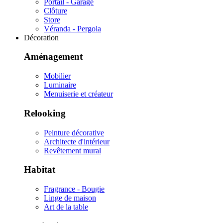
Portail - Garage
Clôture
Store
Véranda - Pergola
Décoration
Aménagement
Mobilier
Luminaire
Menuiserie et créateur
Relooking
Peinture décorative
Architecte d'intérieur
Revêtement mural
Habitat
Fragrance - Bougie
Linge de maison
Art de la table