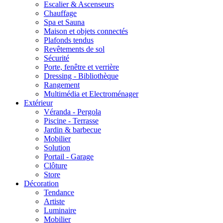
Escalier & Ascenseurs
Chauffage
Spa et Sauna
Maison et objets connectés
Plafonds tendus
Revêtements de sol
Sécurité
Porte, fenêtre et verrière
Dressing - Bibliothèque
Rangement
Multimédia et Electroménager
Extérieur
Véranda - Pergola
Piscine - Terrasse
Jardin & barbecue
Mobilier
Solution
Portail - Garage
Clôture
Store
Décoration
Tendance
Artiste
Luminaire
Mobilier