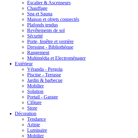
Escalier & Ascenseurs
Chauffage
Spa et Sauna
Maison et objets connectés
Plafonds tendus
Revêtements de sol
Sécurité
Porte, fenêtre et verrière
Dressing - Bibliothèque
Rangement
Multimédia et Electroménager
Extérieur
Véranda - Pergola
Piscine - Terrasse
Jardin & barbecue
Mobilier
Solution
Portail - Garage
Clôture
Store
Décoration
Tendance
Artiste
Luminaire
Mobilier