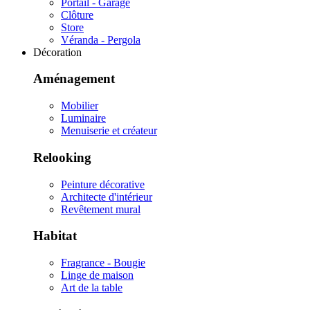
Portail - Garage
Clôture
Store
Véranda - Pergola
Décoration
Aménagement
Mobilier
Luminaire
Menuiserie et créateur
Relooking
Peinture décorative
Architecte d'intérieur
Revêtement mural
Habitat
Fragrance - Bougie
Linge de maison
Art de la table