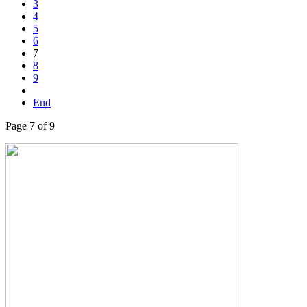
3
4
5
6
7
8
9
End
Page 7 of 9