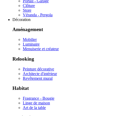
Portail - Garage
Clôture
Store
Véranda - Pergola
Décoration
Aménagement
Mobilier
Luminaire
Menuiserie et créateur
Relooking
Peinture décorative
Architecte d'intérieur
Revêtement mural
Habitat
Fragrance - Bougie
Linge de maison
Art de la table