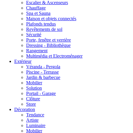
Escalier & Ascenseurs
Chauffage
Spa et Sauna
Maison et objets connectés
Plafonds tendus
Revêtements de sol
Sécurité
Porte, fenêtre et verrière
Dressing - Bibliothèque
Rangement
Multimédia et Electroménager
Extérieur
Véranda - Pergola
Piscine - Terrasse
Jardin & barbecue
Mobilier
Solution
Portail - Garage
Clôture
Store
Décoration
Tendance
Artiste
Luminaire
Mobilier