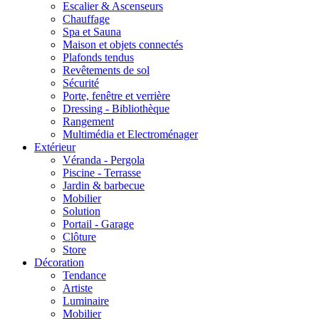
Escalier & Ascenseurs
Chauffage
Spa et Sauna
Maison et objets connectés
Plafonds tendus
Revêtements de sol
Sécurité
Porte, fenêtre et verrière
Dressing - Bibliothèque
Rangement
Multimédia et Electroménager
Extérieur
Véranda - Pergola
Piscine - Terrasse
Jardin & barbecue
Mobilier
Solution
Portail - Garage
Clôture
Store
Décoration
Tendance
Artiste
Luminaire
Mobilier