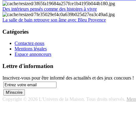
Des intérieurs pensés comme des histoires à vivre
La salle de bain retrouve son âme avec Bleu Provence
Catégories
Contactez-nous
Mentions légales
Espace annonceurs
Lettre d'information
Inscrivez-vous pour être informé des actualités et des jeux concours !
Copyright © 2026 L'Univers de la Maison. Tous droits réservés.
Ment