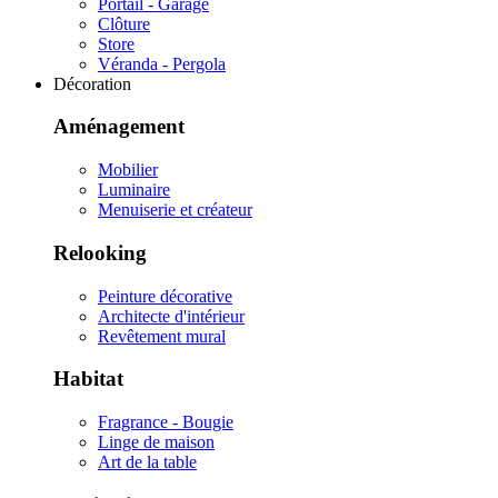
Portail - Garage
Clôture
Store
Véranda - Pergola
Décoration
Aménagement
Mobilier
Luminaire
Menuiserie et créateur
Relooking
Peinture décorative
Architecte d'intérieur
Revêtement mural
Habitat
Fragrance - Bougie
Linge de maison
Art de la table