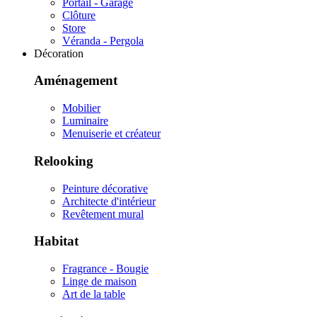
Portail - Garage
Clôture
Store
Véranda - Pergola
Décoration
Aménagement
Mobilier
Luminaire
Menuiserie et créateur
Relooking
Peinture décorative
Architecte d'intérieur
Revêtement mural
Habitat
Fragrance - Bougie
Linge de maison
Art de la table