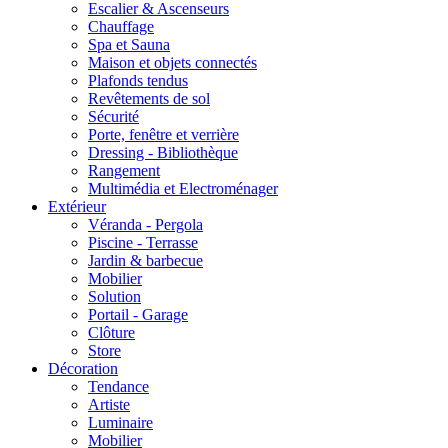
Escalier & Ascenseurs
Chauffage
Spa et Sauna
Maison et objets connectés
Plafonds tendus
Revêtements de sol
Sécurité
Porte, fenêtre et verrière
Dressing - Bibliothèque
Rangement
Multimédia et Electroménager
Extérieur
Véranda - Pergola
Piscine - Terrasse
Jardin & barbecue
Mobilier
Solution
Portail - Garage
Clôture
Store
Décoration
Tendance
Artiste
Luminaire
Mobilier