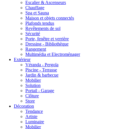
Escalier & Ascenseurs
Chauffage
Spa et Sauna
Maison et objets connectés
Plafonds tendus
Revêtements de sol
Sécurité
Porte, fenêtre et verrière
Dressing - Bibliothèque
Rangement
Multimédia et Electroménager
Extérieur
Véranda - Pergola
Piscine - Terrasse
Jardin & barbecue
Mobilier
Solution
Portail - Garage
Clôture
Store
Décoration
Tendance
Artiste
Luminaire
Mobilier