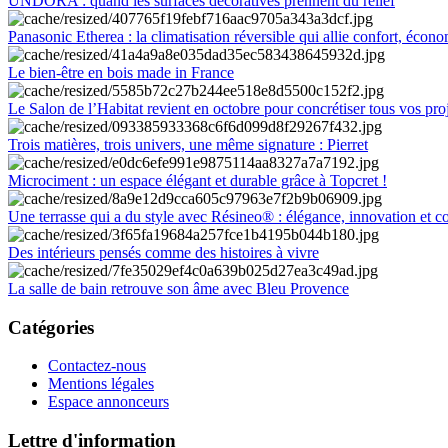
UNDORA : quand les surfaces décoratives prennent du relief
Panasonic Etherea : la climatisation réversible qui allie confort, économ
Le bien-être en bois made in France
Le Salon de l’Habitat revient en octobre pour concrétiser tous vos pro
Trois matières, trois univers, une même signature : Pierret
Microciment : un espace élégant et durable grâce à Topcret !
Une terrasse qui a du style avec Résineo® : élégance, innovation et c
Des intérieurs pensés comme des histoires à vivre
La salle de bain retrouve son âme avec Bleu Provence
Catégories
Contactez-nous
Mentions légales
Espace annonceurs
Lettre d'information