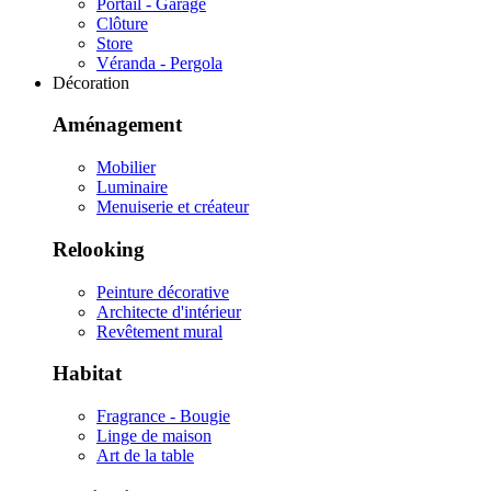
Portail - Garage
Clôture
Store
Véranda - Pergola
Décoration
Aménagement
Mobilier
Luminaire
Menuiserie et créateur
Relooking
Peinture décorative
Architecte d'intérieur
Revêtement mural
Habitat
Fragrance - Bougie
Linge de maison
Art de la table