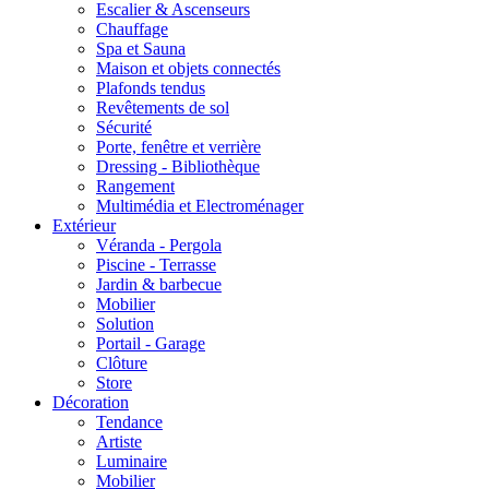
Escalier & Ascenseurs
Chauffage
Spa et Sauna
Maison et objets connectés
Plafonds tendus
Revêtements de sol
Sécurité
Porte, fenêtre et verrière
Dressing - Bibliothèque
Rangement
Multimédia et Electroménager
Extérieur
Véranda - Pergola
Piscine - Terrasse
Jardin & barbecue
Mobilier
Solution
Portail - Garage
Clôture
Store
Décoration
Tendance
Artiste
Luminaire
Mobilier