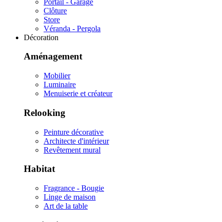
Portail - Garage
Clôture
Store
Véranda - Pergola
Décoration
Aménagement
Mobilier
Luminaire
Menuiserie et créateur
Relooking
Peinture décorative
Architecte d'intérieur
Revêtement mural
Habitat
Fragrance - Bougie
Linge de maison
Art de la table