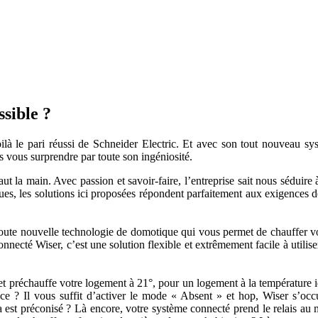
ssible ?
ilà le pari réussi de Schneider Electric. Et avec son tout nouveau sy
s vous surprendre par toute son ingéniosité.
haut la main. Avec passion et savoir-faire, l’entreprise sait nous sédui
ques, les solutions ici proposées répondent parfaitement aux exigences
toute nouvelle technologie de domotique qui vous permet de chauffer v
ecté Wiser, c’est une solution flexible et extrêmement facile à utiliser
 et préchauffe votre logement à 21°, pour un logement à la température 
ce ? Il vous suffit d’activer le mode « Absent » et hop, Wiser s’occ
 est préconisé ? Là encore, votre système connecté prend le relais a