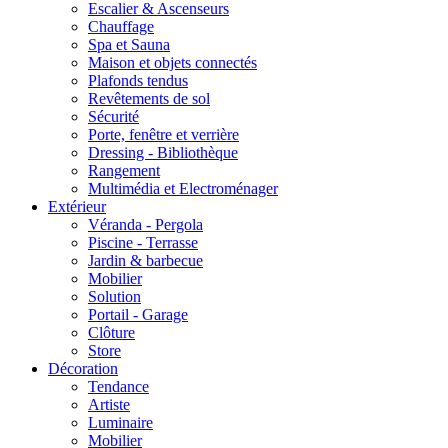
Escalier & Ascenseurs
Chauffage
Spa et Sauna
Maison et objets connectés
Plafonds tendus
Revêtements de sol
Sécurité
Porte, fenêtre et verrière
Dressing - Bibliothèque
Rangement
Multimédia et Electroménager
Extérieur
Véranda - Pergola
Piscine - Terrasse
Jardin & barbecue
Mobilier
Solution
Portail - Garage
Clôture
Store
Décoration
Tendance
Artiste
Luminaire
Mobilier