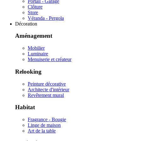
Portail - Garage
Clôture
Store
Véranda - Pergola
Décoration
Aménagement
Mobilier
Luminaire
Menuiserie et créateur
Relooking
Peinture décorative
Architecte d'intérieur
Revêtement mural
Habitat
Fragrance - Bougie
Linge de maison
Art de la table