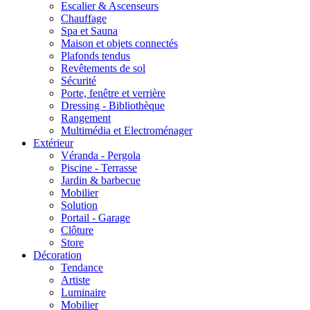
Escalier & Ascenseurs
Chauffage
Spa et Sauna
Maison et objets connectés
Plafonds tendus
Revêtements de sol
Sécurité
Porte, fenêtre et verrière
Dressing - Bibliothèque
Rangement
Multimédia et Electroménager
Extérieur
Véranda - Pergola
Piscine - Terrasse
Jardin & barbecue
Mobilier
Solution
Portail - Garage
Clôture
Store
Décoration
Tendance
Artiste
Luminaire
Mobilier