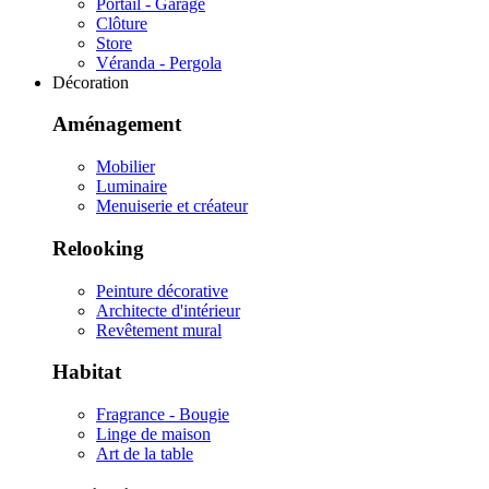
Portail - Garage
Clôture
Store
Véranda - Pergola
Décoration
Aménagement
Mobilier
Luminaire
Menuiserie et créateur
Relooking
Peinture décorative
Architecte d'intérieur
Revêtement mural
Habitat
Fragrance - Bougie
Linge de maison
Art de la table