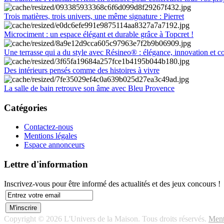
Trois matières, trois univers, une même signature : Pierret
Microciment : un espace élégant et durable grâce à Topcret !
Une terrasse qui a du style avec Résineo® : élégance, innovation et c
Des intérieurs pensés comme des histoires à vivre
La salle de bain retrouve son âme avec Bleu Provence
Catégories
Contactez-nous
Mentions légales
Espace annonceurs
Lettre d'information
Inscrivez-vous pour être informé des actualités et des jeux concours !
Copyright © 2026 L'Univers de la Maison. Tous droits réservés.
Ment