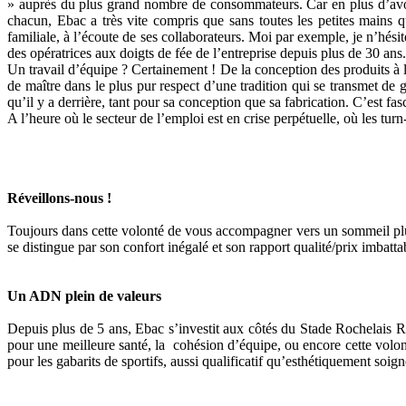
» auprès du plus grand nombre de consommateurs. Car en plus d’avoir
chacun, Ebac a très vite compris que sans toutes les petites mains qu
familiale, à l’écoute de ses collaborateurs. Moi par exemple, je n’hésit
des opératrices aux doigts de fée de l’entreprise depuis plus de 30 ans.
Un travail d’équipe ? Certainement ! De la conception des produits à le
de maître dans le plus pur respect d’une tradition qui se transmet de
qu’il y a derrière, tant pour sa conception que sa fabrication. C’est fas
A l’heure où le secteur de l’emploi est en crise perpétuelle, où les tur
Réveillons-nous !
Toujours dans cette volonté de vous accompagner vers un sommeil plus 
se distingue par son confort inégalé et son rapport qualité/prix imbat
Un ADN plein de valeurs
Depuis plus de 5 ans, Ebac s’investit aux côtés du Stade Rochelais Ru
pour une meilleure santé, la cohésion d’équipe, ou encore cette volont
pour les gabarits de sportifs, aussi qualificatif qu’esthétiquement so