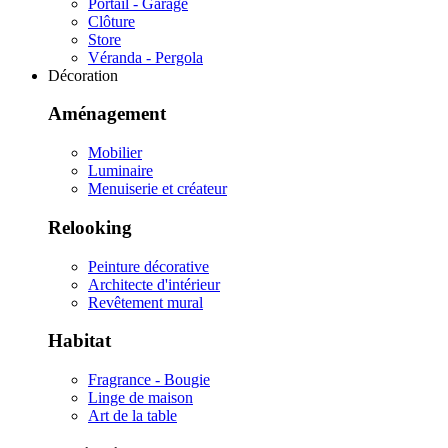
Portail - Garage
Clôture
Store
Véranda - Pergola
Décoration
Aménagement
Mobilier
Luminaire
Menuiserie et créateur
Relooking
Peinture décorative
Architecte d'intérieur
Revêtement mural
Habitat
Fragrance - Bougie
Linge de maison
Art de la table