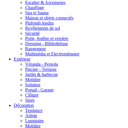
Escalier & Ascenseurs
Chauffage
Spa et Sauna
Maison et objets connectés
Plafonds tendus
Revêtements de sol
Sécurité
Porte, fenêtre et verrière
Dressing - Bibliothèque
Rangement
Multimédia et Electroménager
Extérieur
Véranda - Pergola
Piscine - Terrasse
Jardin & barbecue
Mobilier
Solution
Portail - Garage
Clôture
Store
Décoration
Tendance
Artiste
Luminaire
Mobilier